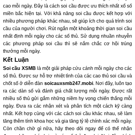
cao mỗi ngày. Đây là cách soi cầu được ưu thích nhất xổ số
miền bắc hiện tại. Với khả năng soi cầu được kết hợp với
nhiều phương pháp khác nhau, sẽ giúp ích cho quá trình soi
cầu của người chơi. Rút ngắn một khoảng thời gian soi cầu
nhất định mỗi ngày cho các số thủ. Sử dụng nhuần nhuyễn
các phương pháp soi cầu thì sẽ nắm chắc cơ hội trúng
thưởng mỗi ngày.
Kết Luận
Soi cầu XSMB
là một giải pháp cứu cánh mỗi ngày cho các
số thủ. Được sự hỗ trợ nhiệt tình của các cao thủ soi cầu và
chốt số ở diễn đàn
soicauxsmb247.mobi
. Nơi đây, luôn tạo
ra các dàn số và đánh giá chất lượng mỗi ngày. Được rất
nhiều số thủ gửi gắm những niềm hy vọng chiến thắng mỗi
ngày. Đưa ra các nhận xét và phân tích một cách kỹ càng
nhất. Kết hợp cùng với các cách soi cầu khác nhau, sẽ làm
tăng thêm tính khoa học và gia tăng tỷ lệ chính xác mỗi ngày.
Còn chần chờ gì nữa, hãy theo dõi ngay để có thể nhận