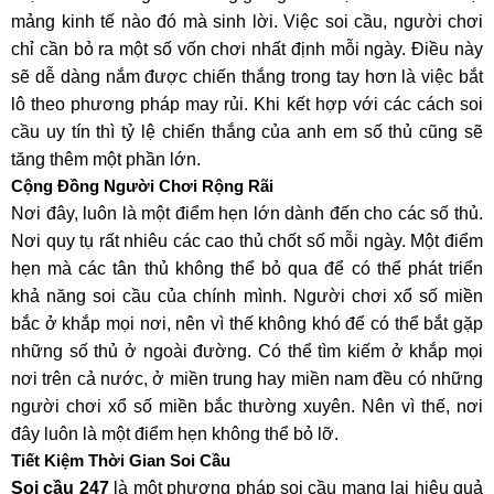
mảng kinh tế nào đó mà sinh lời. Việc soi cầu, người chơi
chỉ cần bỏ ra một số vốn chơi nhất định mỗi ngày. Điều này
sẽ dễ dàng nắm được chiến thắng trong tay hơn là việc bắt
lô theo phương pháp may rủi. Khi kết hợp với các cách soi
cầu uy tín thì tỷ lệ chiến thắng của anh em số thủ cũng sẽ
tăng thêm một phần lớn.
Cộng Đồng Người Chơi Rộng Rãi
Nơi đây, luôn là một điểm hẹn lớn dành đến cho các số thủ.
Nơi quy tụ rất nhiêu các cao thủ chốt số mỗi ngày. Một điểm
hẹn mà các tân thủ không thể bỏ qua để có thể phát triển
khả năng soi cầu của chính mình. Người chơi xổ số miền
bắc ở khắp mọi nơi, nên vì thế không khó để có thể bắt gặp
những số thủ ở ngoài đường. Có thể tìm kiếm ở khắp mọi
nơi trên cả nước, ở miền trung hay miền nam đều có những
người chơi xổ số miền bắc thường xuyên. Nên vì thế, nơi
đây luôn là một điểm hẹn không thể bỏ lỡ.
Tiết Kiệm Thời Gian Soi Cầu
Soi cầu 247
là một phương pháp soi cầu mang lại hiệu quả