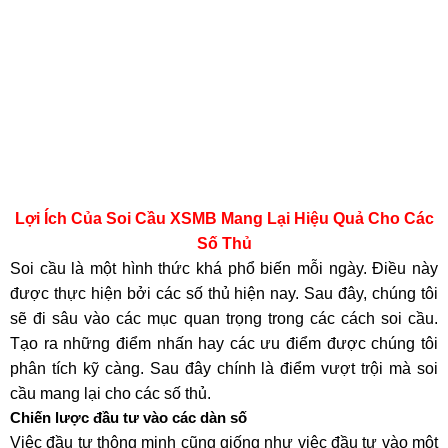
Lợi Ích Của Soi Cầu XSMB Mang Lại Hiệu Quả Cho Các
Số Thủ
Soi cầu là một hình thức khá phổ biến mỗi ngày. Điều này
được thực hiện bởi các số thủ hiện nay. Sau đây, chúng tôi
sẽ đi sâu vào các mục quan trọng trong các cách soi cầu.
Tạo ra những điểm nhấn hay các ưu điểm được chúng tôi
phân tích kỹ càng. Sau đây chính là điểm vượt trội mà soi
cầu mang lại cho các số thủ.
Chiến lược đầu tư vào các dàn số
Việc đầu tư thông minh cũng giống như việc đầu tư vào một