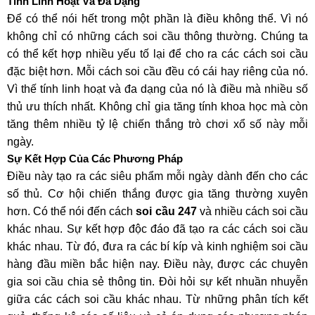
Tính Linh Hoạt Và Đa Dạng
Để có thể nói hết trong một phần là điều không thể. Vì nó
không chỉ có những cách soi cầu thông thường. Chúng ta
có thể kết hợp nhiều yếu tố lại để cho ra các cách soi cầu
đặc biệt hơn. Mỗi cách soi cầu đều có cái hay riêng của nó.
Vì thế tính linh hoạt và đa dạng của nó là điều mà nhiều số
thủ ưu thích nhất. Không chỉ gia tăng tính khoa học mà còn
tăng thêm nhiều tỷ lệ chiến thắng trò chơi xổ số này mỗi
ngày.
Sự Kết Hợp Của Các Phương Pháp
Điều này tạo ra các siêu phẩm mỗi ngày dành đến cho các
số thủ. Cơ hội chiến thắng được gia tăng thường xuyên
hơn. Có thể nói đến cách
soi cầu 247
và nhiều cách soi cầu
khác nhau. Sự kết hợp độc đáo đã tạo ra các cách soi cầu
khác nhau. Từ đó, đưa ra các bí kíp và kinh nghiệm soi cầu
hàng đầu miền bắc hiện nay. Điều này, được các chuyên
gia soi cầu chia sẻ thông tin. Đòi hỏi sự kết nhuần nhuyễn
giữa các cách soi cầu khác nhau. Từ những phân tích kết