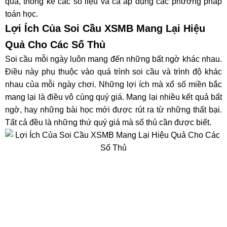
quả, thống kê các số liệu và cả áp dụng các phương pháp
toán học.
Lợi Ích Của Soi Cầu XSMB Mang Lại Hiệu
Quả Cho Các Số Thủ
Soi cầu mỗi ngày luôn mang đến những bất ngờ khác nhau.
Điều này phụ thuộc vào quá trình soi cầu và trình độ khác
nhau của mỗi ngày chơi. Những lợi ích mà xổ số miền bắc
mang lại là điều vô cùng quý giá. Mang lại nhiều kết quả bất
ngờ, hay những bài học mới được rút ra từ những thất bại.
Tất cả đều là những thứ quý giá mà số thủ cần được biết.