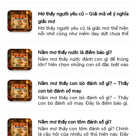
về mặt tâm lý. Giấc mơ này còn cho thấy
được sự thay
Mơ thấy người yêu cũ – Giải mã về ý nghĩa
giấc mơ
Mơ thấy người yêu cũ là giấc mơ thể hiện
nỗi nhớ cũng như niềm day dứt chưa thể
quên người cũ. Giấc mơ này cũng là điều
khẳng định
Nằm mơ thấy nước là điềm báo gì?
Nằm mơ thấy nước đánh con gì để trúng
lớn? Nên chọn những con số đặc biệt nào
để nâng cao tỷ lệ thắng? Đây là những câu
hỏi mà
Nằm mơ thấy con bò đánh số gì? – Thấy
con bò đánh số may
Nằm mơ thấy con bò đánh số gì? – Thấy
con bò đánh số may. Đây là điềm báo gì,
là lành hay dữ? Khám phá những ý nghĩa
về
Nằm mơ thấy con tôm đánh số gì?
Nằm mơ thấy con tôm đánh số gì? Chính
là câu hỏi của nhiều số thủ hiện nay. Đây