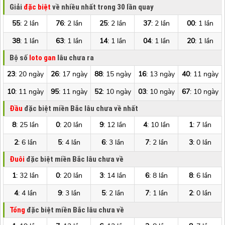
Giải
đặc biệt
về nhiều nhất trong 30 lần quay
55
: 2 lần
76
: 2 lần
25
: 2 lần
37
: 2 lần
00
: 1 lần
38
: 1 lần
63
: 1 lần
14
: 1 lần
04
: 1 lần
20
: 1 lần
Bộ số
loto gan
lâu chưa ra
23
: 20 ngày
26
: 17 ngày
88
: 15 ngày
16
: 13 ngày
40
: 11 ngày
10
: 11 ngày
95
: 11 ngày
52
: 10 ngày
03
: 10 ngày
67
: 10 ngày
Đầu
đặc biệt miền Bắc lâu chưa về nhất
8
: 25 lần
0
: 20 lần
9
: 12 lần
4
: 10 lần
1
: 7 lần
2
: 6 lần
5
: 4 lần
6
: 3 lần
7
: 2 lần
3
: 0 lần
Đuôi
đặc biệt miền Bắc lâu chưa về
1
: 32 lần
0
: 20 lần
3
: 14 lần
6
: 8 lần
8
: 6 lần
4
: 4 lần
9
: 3 lần
5
: 2 lần
7
: 1 lần
2
: 0 lần
Tổng
đặc biệt miền Bắc lâu chưa về