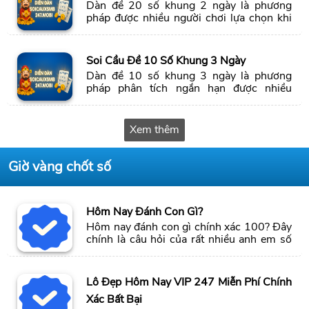
Dàn đề 20 số khung 2 ngày là phương
pháp được nhiều người chơi lựa chọn khi
muốn thu gọn phạm vi số nhưng vẫn đảm
bảo tính bao quát.
Soi Cầu Đề 10 Số Khung 3 Ngày
Dàn đề 10 số khung 3 ngày là phương
pháp phân tích ngắn hạn được nhiều
người quan tâm nhờ tính gọn nhẹ và linh
hoạt. Cách chọn lọc dựa
Xem thêm
Giờ vàng chốt số
Hôm Nay Đánh Con Gì?
Hôm nay đánh con gì chính xác 100? Đây
chính là câu hỏi của rất nhiều anh em số
thủ đặt trả cho diễn đàn của chúng tôi.
Hiện nay
Lô Đẹp Hôm Nay VIP 247 Miễn Phí Chính
Xác Bất Bại