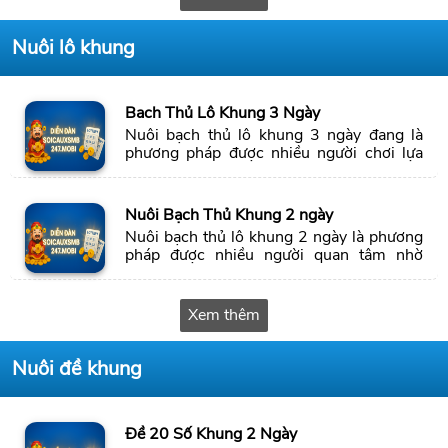
Nuôi lô khung
Bach Thủ Lô Khung 3 Ngày
Nuôi bạch thủ lô khung 3 ngày đang là
phương pháp được nhiều người chơi lựa
chọn nhờ khung ngắn, dễ theo dõi và kiểm
soát rủi ro hiệu quả. Cách
Nuôi Bạch Thủ Khung 2 ngày
Nuôi bạch thủ lô khung 2 ngày là phương
pháp được nhiều người quan tâm nhờ
cách tiếp cận dựa trên thống kê ngắn hạn
và chu kỳ số. Thay
Xem thêm
Nuôi đề khung
Đề 20 Số Khung 2 Ngày