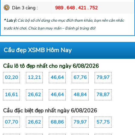
Dàn 3 càng :
989 . 648 . 421 . 752
* Lưu ý:
Các bộ số chỉ dùng cho mục đích tham khảo, bạn nên cân nhắc
trước khi chơi. Chúc bạn may mắn – Đánh gì trúng đó!
Cầu đẹp XSMB Hôm Nay
Cầu lô tô đẹp nhất cho ngày 6/08/2026
02,20
12,21
46,64
67,76
79,97
16,61
26,62
46,64
48,84
78,87
Cầu đặc biệt đẹp nhất ngày 6/08/2026
07,70
26,62
68,86
79,97
57,75