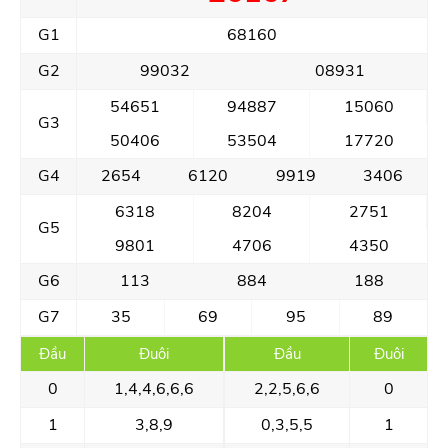
G1
68160
G2
99032
08931
54651
94887
15060
G3
50406
53504
17720
G4
2654
6120
9919
3406
6318
8204
2751
G5
9801
4706
4350
G6
113
884
188
G7
35
69
95
89
Đầu
Đuôi
Đầu
Đuôi
0
1,4,4,6,6,6
2,2,5,6,6
0
1
3,8,9
0,3,5,5
1