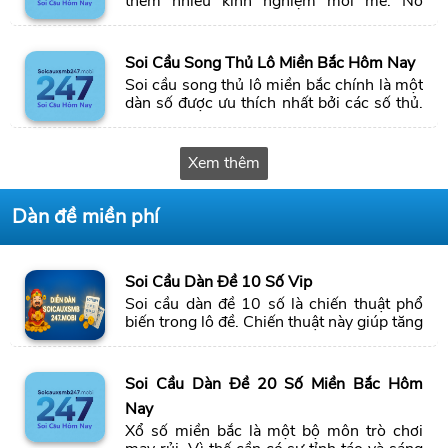
thêm nhiều kinh nghiệm mới mẻ. Nó
mang thiên hướng của thời đại vào khoa
học. Mỗi cách soi
Soi Cầu Song Thủ Lô Miền Bắc Hôm Nay
Soi cầu song thủ lô miền bắc chính là một
dàn số được ưu thích nhất bởi các số thủ.
Bởi vì nó đang có rất nhiều cách soi cầu
Xem thêm
Dàn đề miền phí
Soi Cầu Dàn Đề 10 Số Vip
Soi cầu dàn đề 10 số là chiến thuật phổ
biến trong lô đề. Chiến thuật này giúp tăng
tỷ lệ trúng số một cách hiệu quả. Người
chơi cần hiểu
Soi Cầu Dàn Đề 20 Số Miền Bắc Hôm
Nay
Xổ số miền bắc là một bộ môn trò chơi