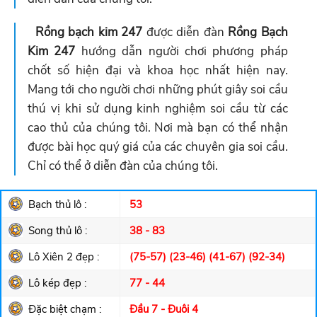
️️
Rồng bạch kim 247
được diễn đàn
Rồng Bạch
Kim 247
hướng dẫn người chơi phương pháp
chốt số hiện đại và khoa học nhất hiện nay.
Mang tới cho người chơi những phút giây soi cầu
thú vị khi sử dụng kinh nghiệm soi cầu từ các
cao thủ của chúng tôi. Nơi mà bạn có thể nhận
được bài học quý giá của các chuyên gia soi cầu.
Chỉ có thể ở diễn đàn của chúng tôi.
Bạch thủ lô :
53
Song thủ lô :
38 - 83
Lô Xiên 2 đẹp :
(75-57) (23-46) (41-67) (92-34)
Lô kép đẹp :
77 - 44
Đặc biệt chạm :
Đầu 7 - Đuôi 4