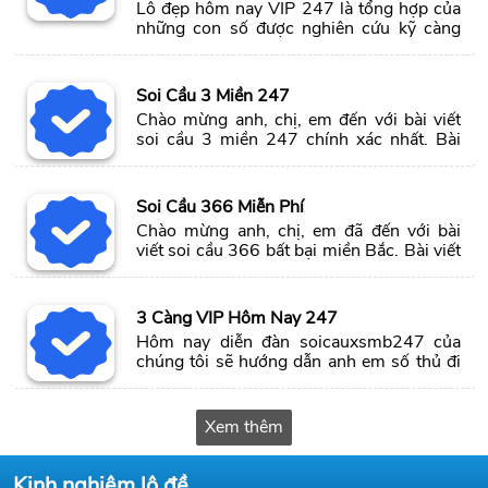
Lô đẹp hôm nay VIP 247 là tổng hợp của
những con số được nghiên cứu kỹ càng
nhất. Đưa ra cho người chơi những dàn lô,
đề chính xác nhất
Soi Cầu 3 Miền 247
Chào mừng anh, chị, em đến với bài viết
soi cầu 3 miền 247 chính xác nhất. Bài
viết được cập nhật tại diễn đàn soi cầu
247 chính xác
Soi Cầu 366 Miễn Phí
Chào mừng anh, chị, em đã đến với bài
viết soi cầu 366 bất bại miền Bắc. Bài viết
này được thực hiện bởi các chuyên gia
chốt số hàng
3 Càng VIP Hôm Nay 247
Hôm nay diễn đàn soicauxsmb247 của
chúng tôi sẽ hướng dẫn anh em số thủ đi
tìm kiếm 3 càng VIP hôm nay. Tất cả đều
sử dụng phương pháp
Xem thêm
Kinh nghiệm lô đề