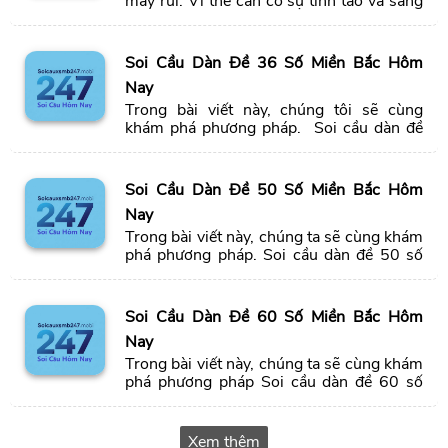
may rủi. Vì thế cần có sự tỉnh táo và sáng
suốt trong cách soi cầu và cách chơi số.
Soi Cầu Dàn Đề 36 Số Miền Bắc Hôm
Nay
Trong bài viết này, chúng tôi sẽ cùng
khám phá phương pháp. Soi cầu dàn đề
36 số miền bắc hôm nay chính xác 100 .
Với sự đa dạng
Soi Cầu Dàn Đề 50 Số Miền Bắc Hôm
Nay
Trong bài viết này, chúng ta sẽ cùng khám
phá phương pháp. Soi cầu dàn đề 50 số
miền bắc hôm nay chính xác 100. Với sự
phổ biến của dàn
Soi Cầu Dàn Đề 60 Số Miền Bắc Hôm
Nay
Trong bài viết này, chúng ta sẽ cùng khám
phá phương pháp Soi cầu dàn đề 60 số
miền bắc hôm nay chính xác 100. Với sự
phổ biến của
Xem thêm