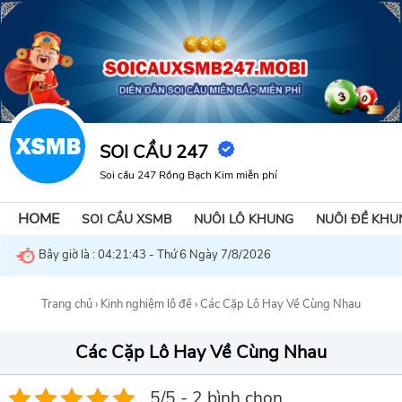
SOI CẦU 247
Soi cầu 247 Rồng Bạch Kim miễn phí
HOME
SOI CẦU XSMB
NUÔI LÔ KHUNG
NUÔI ĐỀ KHU
Bây giờ là :
04:21:43 - Thứ 6 Ngày 7/8/2026
Trang chủ
›
Kinh nghiệm lô đề
›
Các Cặp Lô Hay Về Cùng Nhau
Các Cặp Lô Hay Về Cùng Nhau
5/5 - 2 bình chọn