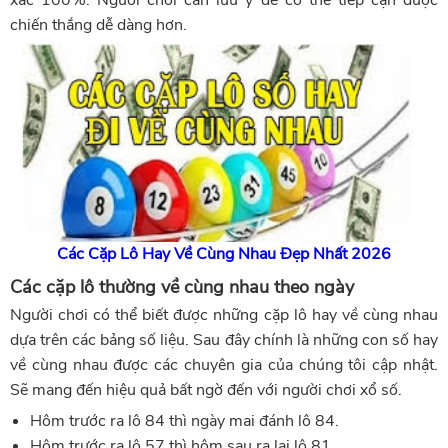
chiến thắng dễ dàng hơn.
Các Cặp Lô Hay Về Cùng Nhau Đẹp Nhất 2026
Các cặp lô thường về cùng nhau theo ngày
Người chơi có thể biết được những cặp lô hay về cùng nhau
dựa trên các bảng số liệu. Sau đây chính là những con số hay
về cùng nhau được các chuyên gia của chúng tôi cập nhật.
Sẽ mang đến hiệu quả bất ngờ đến với người chơi xổ số.
Hôm trước ra lô 84 thì ngày mai đánh lô 84.
Hôm trước ra lô 57 thì hôm sau ra lại lô 81.