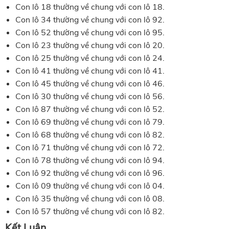
Con lô 18 thường về chung với con lô 18.
Con lô 34 thường về chung với con lô 92.
Con lô 52 thường về chung với con lô 95.
Con lô 23 thường về chung với con lô 20.
Con lô 25 thường về chung với con lô 24.
Con lô 41 thường về chung với con lô 41.
Con lô 45 thường về chung với con lô 46.
Con lô 30 thường về chung với con lô 56.
Con lô 87 thường về chung với con lô 52.
Con lô 69 thường về chung với con lô 79.
Con lô 68 thường về chung với con lô 82.
Con lô 71 thường về chung với con lô 72.
Con lô 78 thường về chung với con lô 94.
Con lô 92 thường về chung với con lô 96.
Con lô 09 thường về chung với con lô 04.
Con lô 35 thường về chung với con lô 08.
Con lô 57 thường về chung với con lô 82.
Kết Luận