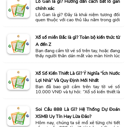
Lô Gan là gì? Hướng dẫn cách bắt lô gan
chính xác
Lô Gan là gì? Đây là khái niệm tương đối
quen thuộc với cao thủ lâu năm trong giới
lô đề. Đối với người mới bắt đầu chơi, thì
đây
Xổ số miền Bắc là gì? Toàn bộ kiến thức từ
A đến Z
Bạn đang cầm tờ vé số trên tay, hoặc đang
thấy người thân dán mắt vào màn hình lúc
18h15 mỗi tối. Bạn tò mò: Xổ số miền
bắc là
Xổ Số Kiến Thiết Là Gì? Ý Nghĩa “Ích Nước
Lợi Nhà” Và Quy Định Mới Nhất
Bạn đã bao giờ cầm trên tay tờ vé số
10.000 VNĐ và tự hỏi: “Xổ số kiến thiết là
gì?” mà tại sao đi đâu cũng thấy, từ cụ
Soi Cầu 888 Là Gì? Hệ Thống Dự Đoán
XSMB Uy Tín Hay Lừa Đảo?
Hôm nay, chúng ta sẽ mổ xẻ từng chi tiết