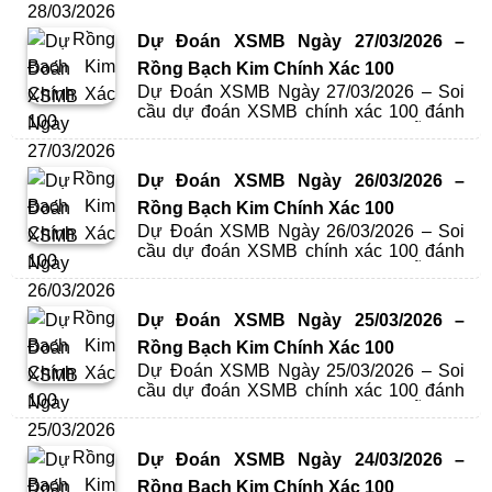
cho cộng đồng số thủ mỗi ngày.
Dự Đoán XSMB Ngày 27/03/2026 –
Rồng Bạch Kim Chính Xác 100
Dự Đoán XSMB Ngày 27/03/2026 – Soi
cầu dự đoán XSMB chính xác 100 đánh
la thắng: Chuyên mục chốt số miễn phí
cho cộng đồng số thủ mỗi ngày.
Dự Đoán XSMB Ngày 26/03/2026 –
Rồng Bạch Kim Chính Xác 100
Dự Đoán XSMB Ngày 26/03/2026 – Soi
cầu dự đoán XSMB chính xác 100 đánh
la thắng: Chuyên mục chốt số miễn phí
cho cộng đồng số thủ mỗi ngày.
Dự Đoán XSMB Ngày 25/03/2026 –
Rồng Bạch Kim Chính Xác 100
Dự Đoán XSMB Ngày 25/03/2026 – Soi
cầu dự đoán XSMB chính xác 100 đánh
la thắng: Chuyên mục chốt số miễn phí
cho cộng đồng số thủ mỗi ngày.
Dự Đoán XSMB Ngày 24/03/2026 –
Rồng Bạch Kim Chính Xác 100