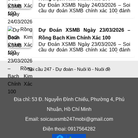
Dự Đoán XSMB Ngày 24/03/2026 – Soi
cầu dự đoán XSMB chính xác 100 đánh
la thắng: Chuyên mục chốt số miễn phí
cho cộng đồng số thủ mỗi ngày.
Dự Đoán XSMB Ngày 23/03/2026 –
Rồng Bạch Kim Chính Xác 100
Dự Đoán XSMB Ngày 23/03/2026 – Soi
cầu dự đoán XSMB chính xác 100 đánh
la thắng: Chuyên mục chốt số miễn phí
cho cộng đồng số thủ mỗi ngày.
Soi cầu 247 - Dự đoán - Nuôi lô - Nuôi đề
Địa chỉ: 53 Đ. Nguyễn Đình Chiểu, Phường 4, Phú
Nhuận, Hồ Chí Minh
Email: soicauxsmb247mobi@gmail.com
Điện thoại: 0917564282