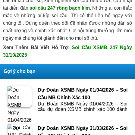
các bí kíp chốt số, kinh nghiệm soi cầu đều được cập nhật
tại diễn đàn
soi cầu 247 rồng bạch kim
. Những ai còn thắc
mắc về những bí kíp soi cầu. Thì có thể liên hệ ngay với
chúng tôi. Đừng quên theo dõi để nhận được những dàn số
chất lượng và chính xác nhất. Cơ hội trúng thưởng lớn mỗi
ngày mà chúng tôi giành đến cho mọi số thủ.
Xem Thêm Bài Viết Hỗ Trợ:
Soi Cầu XSMB 247 Ngày
31/10/2025
Gợi ý cho bạn
Dự Đoán XSMB Ngày 01/04/2026 – Soi
Cầu MB Chính Xác 100
Dự Đoán XSMB Ngày 01/04/2026 – Soi
cầu dự đoán XSMB chính xác 100 đánh
la thắng: Chuyên mục chốt số miễn phí
cho cộng đồng số thủ mỗi ngày.
Dự Đoán XSMB Ngày 31/03/2026 – Soi