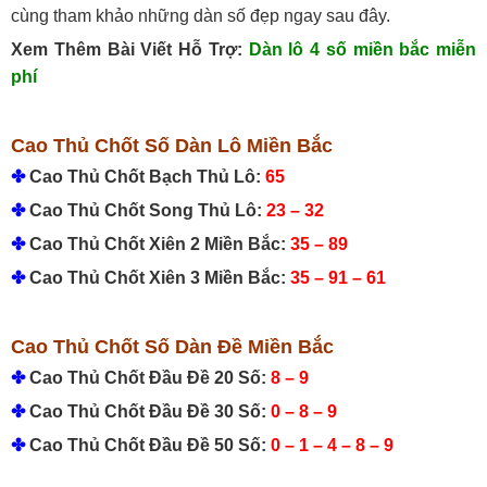
cùng tham khảo những dàn số đẹp ngay sau đây.
Xem Thêm Bài Viết Hỗ Trợ:
Dàn lô 4 số miền bắc miễn
phí
Cao Thủ Chốt Số Dàn Lô Miền Bắc
✤
Cao Thủ Chốt Bạch Thủ Lô:
65
✤
Cao Thủ Chốt Song Thủ Lô:
23 – 32
✤
Cao Thủ Chốt Xiên 2 Miền Bắc:
35 – 89
✤
Cao Thủ Chốt Xiên 3 Miền Bắc:
35 – 91 – 61
Cao Thủ Chốt Số Dàn Đề Miền Bắc
✤
Cao Thủ Chốt Đầu Đề 20 Số:
8 – 9
✤
Cao Thủ Chốt Đầu Đề 30 Số:
0 – 8 – 9
✤
Cao Thủ Chốt Đầu Đề 50 Số:
0 – 1 – 4 – 8 – 9