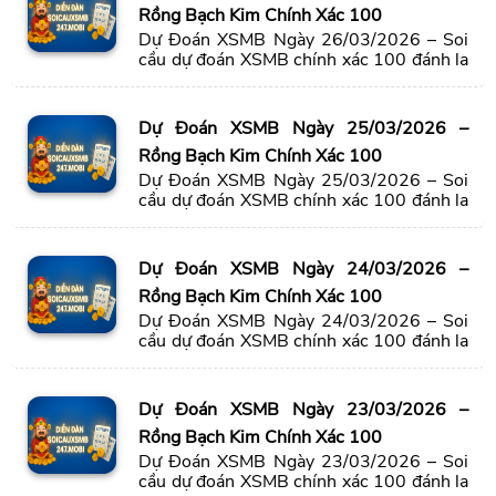
Rồng Bạch Kim Chính Xác 100
Dự Đoán XSMB Ngày 26/03/2026 – Soi
cầu dự đoán XSMB chính xác 100 đánh la
thắng: Chuyên mục chốt số miễn phí cho
cộng đồng số thủ mỗi ngày.
Dự Đoán XSMB Ngày 25/03/2026 –
Rồng Bạch Kim Chính Xác 100
Dự Đoán XSMB Ngày 25/03/2026 – Soi
cầu dự đoán XSMB chính xác 100 đánh la
thắng: Chuyên mục chốt số miễn phí cho
cộng đồng số thủ mỗi ngày.
Dự Đoán XSMB Ngày 24/03/2026 –
Rồng Bạch Kim Chính Xác 100
Dự Đoán XSMB Ngày 24/03/2026 – Soi
cầu dự đoán XSMB chính xác 100 đánh la
thắng: Chuyên mục chốt số miễn phí cho
cộng đồng số thủ mỗi ngày.
Dự Đoán XSMB Ngày 23/03/2026 –
Rồng Bạch Kim Chính Xác 100
Dự Đoán XSMB Ngày 23/03/2026 – Soi
cầu dự đoán XSMB chính xác 100 đánh la