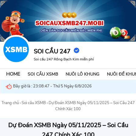
SOI CẦU 247
Soi cầu 247 Rồng Bạch Kim miễn phí
HOME
SOI CẦU XSMB
NUÔI LÔ KHUNG
NUÔI ĐỀ KHU
Bây giờ là :
23:08:48 - Thứ 5 Ngày 6/8/2026
Trang chủ
›
Soi cầu XSMB
›
Dự Đoán XSMB Ngày 05/11/2025 – Soi Cầu 247
Chính Xác 100
Dự Đoán XSMB Ngày 05/11/2025 – Soi Cầu
247 Chính Xác 100