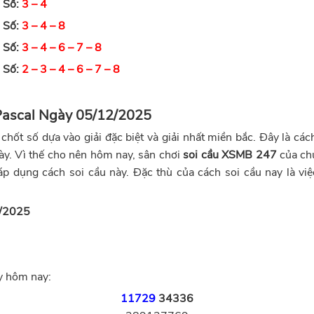
 Số:
3 – 4
 Số:
3 – 4 – 8
 Số:
3 – 4 – 6 – 7 – 8
 Số:
2 – 3 – 4 – 6 – 7 – 8
ascal Ngày 05/12/2025
hốt số dựa vào giải đặc biệt và giải nhất miền bắc. Đây là các
ày. Vì thế cho nên hôm nay, sân chơi
soi cầu XSMB 247
của chú
áp dụng cách soi cầu này. Đặc thù của cách soi cầu nay là vi
2/2025
y hôm nay:
11729
34336