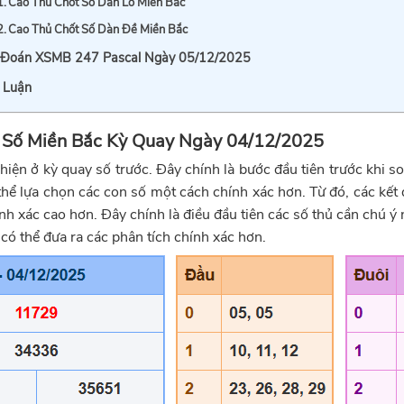
Cao Thủ Chốt Số Dàn Lô Miền Bắc
Cao Thủ Chốt Số Dàn Đề Miền Bắc
 Đoán XSMB 247 Pascal Ngày 05/12/2025
 Luận
 Số Miền Bắc Kỳ Quay Ngày 04/12/2025
hiện ở kỳ quay số trước. Đây chính là bước đầu tiên trước khi so
hể lựa chọn các con số một cách chính xác hơn. Từ đó, các kết
nh xác cao hơn. Đây chính là điều đầu tiên các số thủ cần chú 
có thể đưa ra các phân tích chính xác hơn.