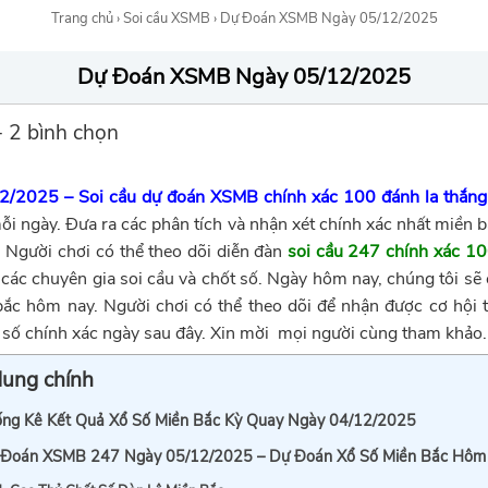
Trang chủ
›
Soi cầu XSMB
›
Dự Đoán XSMB Ngày 05/12/2025
Dự Đoán XSMB Ngày 05/12/2025
- 2 bình chọn
2/2025 –
Soi cầu dự đoán XSMB chính xác 100 đánh la thắng
i ngày. Đưa ra các phân tích và nhận xét chính xác nhất miền b
. Người chơi có thể theo dõi diễn đàn
soi
cầu 247 chính xác 1
ừ các chuyên gia soi cầu và chốt số. Ngày hôm nay, chúng tôi sẽ 
bắc hôm nay. Người chơi có thể theo dõi để nhận được cơ hội 
 số chính xác ngày sau đây. Xin mời mọi người cùng tham khảo.
dung chính
ng Kê Kết Quả Xổ Số Miền Bắc Kỳ Quay Ngày 04/12/2025
Đoán XSMB 247 Ngày 05/12/2025 – Dự Đoán Xổ Số Miền Bắc Hôm