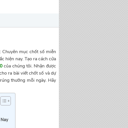
: Chuyên mục chốt số miễn
ắc hiện nay. Tạo ra cách cửa
00
của chúng tôi. Nhận được
cho ra bài viết chốt số và dự
trúng thưởng mỗi ngày. Hãy
 Nay