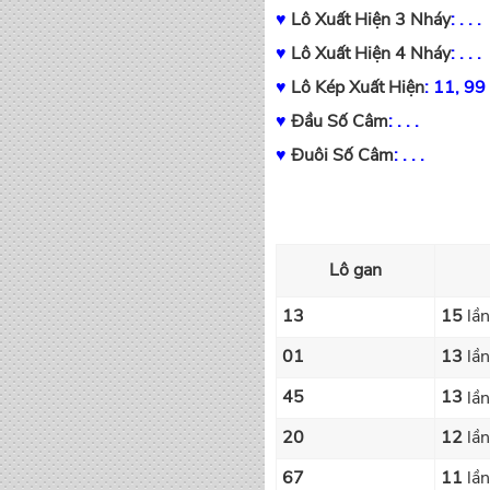
♥
Lô Xuất Hiện 3 Nháy
:
. .
.
♥
Lô Xuất Hiện 4 Nháy
:
.
. .
♥
Lô Kép Xuất Hiện
: 11, 99
♥
Đầu Số Câm
: . . .
♥
Đuôi Số Câm
: . . .
Lô gan
13
15
lần
01
13
lần
45
13
lần
20
12
lần
67
11
lần