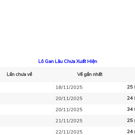
Lô Gan Lâu Chưa Xuất Hiện
Lần chưa về
Về gần nhất
25
18/11/2025
24
20/11/2025
34
20/11/2025
25
21/11/2025
24
22/11/2025