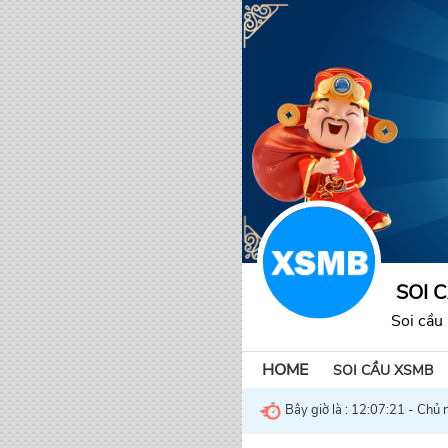
SOI 
Soi cầu
HOME
SOI CẦU XSMB
Bây giờ là :
12:07:22 - Chủ 