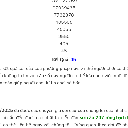
289127769
07039435
7732378
405505
45055
9550
405
45
Kết Quả:
45
a kết quả soi cầu của phương pháp này. Vì thế người chơi có t
không tự tin với cặp số này người có thể lựa chọn việc nuôi l
 toàn giúp người chơi tự tin chơi số hơn.
2/2025
đã được các chuyên gia soi cầu của chúng tôi cập nhật c
 soi cầu đều được cập nhật tại diễn đàn
soi cầu 247 rồng bạch 
hì có thể liên hệ ngay với chúng tôi. Đừng quên theo dõi để 