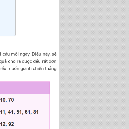
i cầu mỗi ngày. Điều này, sẽ
 quả cho ra được đều rất đơn
ý nếu muốn giành chiến thắng