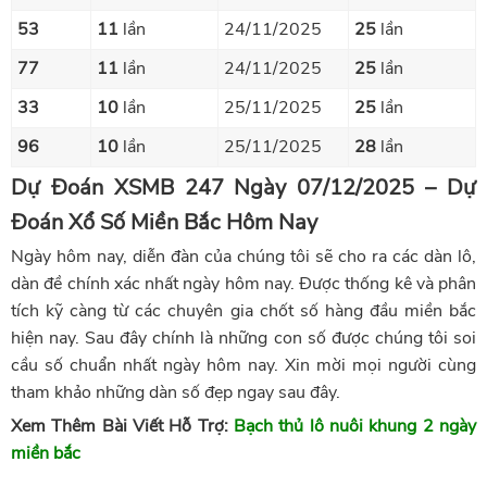
53
11
lần
24/11/2025
25
lần
77
11
lần
24/11/2025
25
lần
33
10
lần
25/11/2025
25
lần
96
10
lần
25/11/2025
28
lần
Dự Đoán XSMB 247 Ngày 07/12/2025 – Dự
Đoán Xổ Số Miền Bắc Hôm Nay
Ngày hôm nay, diễn đàn của chúng tôi sẽ cho ra các dàn lô,
dàn đề chính xác nhất ngày hôm nay. Được thống kê và phân
tích kỹ càng từ các chuyên gia chốt số hàng đầu miền bắc
hiện nay. Sau đây chính là những con số được chúng tôi soi
cầu số chuẩn nhất ngày hôm nay. Xin mời mọi người cùng
tham khảo những dàn số đẹp ngay sau đây.
Xem Thêm Bài Viết Hỗ Trợ:
Bạch thủ lô nuôi khung 2 ngày
miền bắc