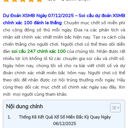
Dự Đoán XSMB Ngày 07/12/2025 –
Soi cầu dự đoán XSMB
chính xác 100 đánh la thắng
: Chuyên mục chốt số miễn phí
cho cộng đồng số thủ mỗi ngày. Đưa ra các phân tích và
nhận xét chính xác nhất miền bắc hiện nay. Tạo ra cách cửa
chiến thắng cho người chơi. Người chơi có thể theo dõi diễn
đàn
soi
cầu 247 chính xác 100
của chúng tôi. Nhận được rất
nhiều lợi ích khổng lồ từ các chuyên gia soi cầu và chốt số.
Ngày hôm nay, chúng tôi sẽ cho ra bài viết chốt số và dự
đoán chính xác nhất miền bắc hôm nay. Người chơi có thể
theo dõi để nhận được cơ hội trúng thưởng mỗi ngày. Hãy
cùng theo dõi các mục chốt số chính xác ngày sau đây. Xin
mời mọi người cùng tham khảo.
Nội dung chính
Thống Kê Kết Quả Xổ Số Miền Bắc Kỳ Quay Ngày
06/12/2025