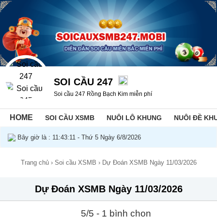
SOI CẦU 247
Soi cầu 247 Rồng Bạch Kim miễn phí
HOME
SOI CẦU XSMB
NUÔI LÔ KHUNG
NUÔI ĐỀ KH
Bây giờ là :
11:43:11 - Thứ 5 Ngày 6/8/2026
Trang chủ
›
Soi cầu XSMB
›
Dự Đoán XSMB Ngày 11/03/2026
Dự Đoán XSMB Ngày 11/03/2026
5/5 - 1 bình chọn