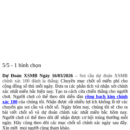
5/5 - 1 bình chọn
Dự Đoán XSMB Ngày 16/03/2026
–
Soi cầu dự đoán XSMB
chính xác 100 đánh la thắng
:
Chuyên mục chốt số miễn phí cho
cộng đồng số thủ mỗi ngày. Đưa ra các phân tích và nhận xét chính
xác nhất miền bắc hiện nay. Tạo ra cách cửa chiến thắng cho người
chơi. Người chơi có thể theo dõi diễn đàn
rồng bạch kim chính
xác 100
của chúng tôi. Nhận được rất nhiều lợi ích khổng lồ từ các
chuyên gia soi cầu và chốt số. Ngày hôm nay, chúng tôi sẽ cho ra
bài viết chốt số và dự đoán chính xác nhất miền bắc hôm nay.
Người chơi có thể theo dõi để nhận được cơ hội trúng thưởng mỗi
ngày. Hãy cùng theo dõi các mục chốt số chính xác ngày sau đây.
Xin mời mọi người cùng tham khảo.