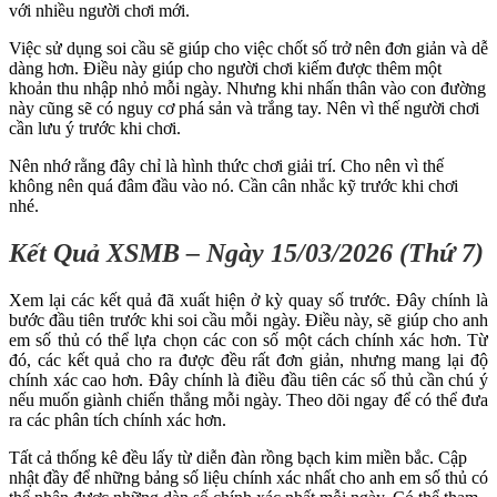
với nhiều người chơi mới.
Việc sử dụng soi cầu sẽ giúp cho việc chốt số trở nên đơn giản và dễ
dàng hơn. Điều này giúp cho người chơi kiếm được thêm một
khoản thu nhập nhỏ mỗi ngày. Nhưng khi nhấn thân vào con đường
này cũng sẽ có nguy cơ phá sản và trắng tay. Nên vì thế người chơi
cần lưu ý trước khi chơi.
Nên nhớ rằng đây chỉ là hình thức chơi giải trí. Cho nên vì thế
không nên quá đâm đầu vào nó. Cần cân nhắc kỹ trước khi chơi
nhé.
Kết Quả XSMB – Ngày 15/03/2026 (Thứ 7)
Xem lại các kết quả đã xuất hiện ở kỳ quay số trước. Đây chính là
bước đầu tiên trước khi soi cầu mỗi ngày. Điều này, sẽ giúp cho anh
em số thủ có thể lựa chọn các con số một cách chính xác hơn. Từ
đó, các kết quả cho ra được đều rất đơn giản, nhưng mang lại độ
chính xác cao hơn. Đây chính là điều đầu tiên các số thủ cần chú ý
nếu muốn giành chiến thắng mỗi ngày. Theo dõi ngay để có thể đưa
ra các phân tích chính xác hơn.
Tất cả thống kê đều lấy từ diễn đàn rồng bạch kim miền bắc. Cập
nhật đầy để những bảng số liệu chính xác nhất cho anh em số thủ có