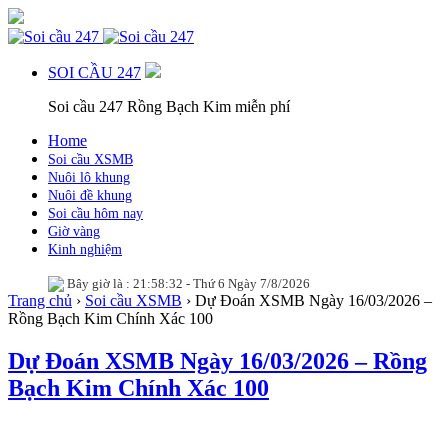
SOI CẦU 247
Soi cầu 247 Rồng Bạch Kim miễn phí
Home
Soi cầu XSMB
Nuôi lô khung
Nuôi đề khung
Soi cầu hôm nay
Giờ vàng
Kinh nghiệm
Bây giờ là :
21:58:32 - Thứ 6 Ngày 7/8/2026
Trang chủ
›
Soi cầu XSMB
›
Dự Đoán XSMB Ngày 16/03/2026 –
Rồng Bạch Kim Chính Xác 100
Dự Đoán XSMB Ngày 16/03/2026 – Rồng
Bạch Kim Chính Xác 100