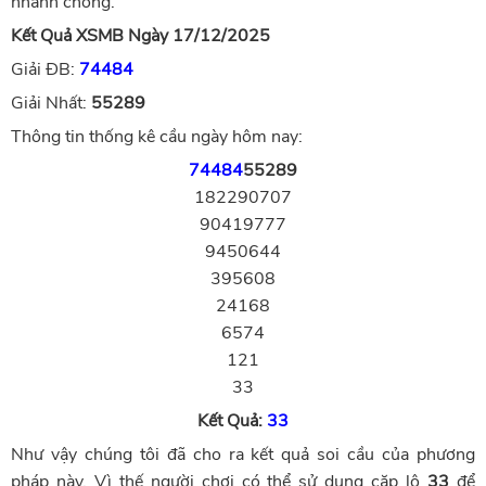
nhanh chóng.
Kết Quả XSMB Ngày 17/12/2025
Giải ĐB:
74484
Giải Nhất:
55289
Thông tin thống kê cầu ngày hôm nay:
74484
55289
182290707
90419777
9450644
395608
24168
6574
121
33
Kết Quả:
33
Như vậy chúng tôi đã cho ra kết quả soi cầu của phương
pháp này. Vì thế người chơi có thể sử dụng cặp lô
33
để