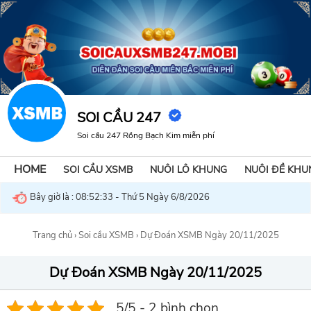
SOI CẦU 247
Soi cầu 247 Rồng Bạch Kim miễn phí
HOME
SOI CẦU XSMB
NUÔI LÔ KHUNG
NUÔI ĐỀ KHU
Bây giờ là :
08:52:33 - Thứ 5 Ngày 6/8/2026
Trang chủ
›
Soi cầu XSMB
›
Dự Đoán XSMB Ngày 20/11/2025
Dự Đoán XSMB Ngày 20/11/2025
5/5 - 2 bình chọn