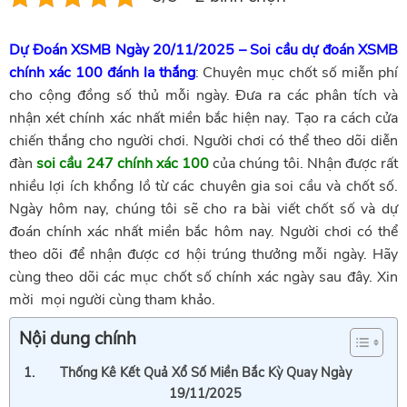
Dự Đoán XSMB Ngày 20/11/2025 –
Soi cầu dự đoán XSMB
chính xác 100 đánh la thắng
: Chuyên mục chốt số miễn phí
cho cộng đồng số thủ mỗi ngày. Đưa ra các phân tích và
nhận xét chính xác nhất miền bắc hiện nay. Tạo ra cách cửa
chiến thắng cho người chơi. Người chơi có thể theo dõi diễn
đàn
soi cầu 247 chính xác 100
của chúng tôi. Nhận được rất
nhiều lợi ích khổng lồ từ các chuyên gia soi cầu và chốt số.
Ngày hôm nay, chúng tôi sẽ cho ra bài viết chốt số và dự
đoán chính xác nhất miền bắc hôm nay. Người chơi có thể
theo dõi để nhận được cơ hội trúng thưởng mỗi ngày. Hãy
cùng theo dõi các mục chốt số chính xác ngày sau đây. Xin
mời mọi người cùng tham khảo.
Nội dung chính
Thống Kê Kết Quả Xổ Số Miền Bắc Kỳ Quay Ngày
19/11/2025