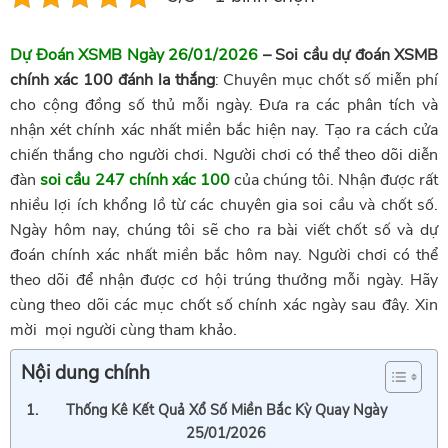
Dự Đoán XSMB Ngày 26/01/2026
–
Soi cầu dự đoán XSMB
chính xác 100 đánh la thắng
:
Chuyên mục chốt số miễn phí
cho cộng đồng số thủ mỗi ngày. Đưa ra các phân tích và
nhận xét chính xác nhất miền bắc hiện nay. Tạo ra cách cửa
chiến thắng cho người chơi. Người chơi có thể theo dõi diễn
đàn
soi cầu 247 chính xác 100
của chúng tôi. Nhận được rất
nhiều lợi ích khổng lồ từ các chuyên gia soi cầu và chốt số.
Ngày hôm nay, chúng tôi sẽ cho ra bài viết chốt số và dự
đoán chính xác nhất miền bắc hôm nay. Người chơi có thể
theo dõi để nhận được cơ hội trúng thưởng mỗi ngày. Hãy
cùng theo dõi các mục chốt số chính xác ngày sau đây. Xin
mời mọi người cùng tham khảo.
Nội dung chính
Thống Kê Kết Quả Xổ Số Miền Bắc Kỳ Quay Ngày
25/01/2026