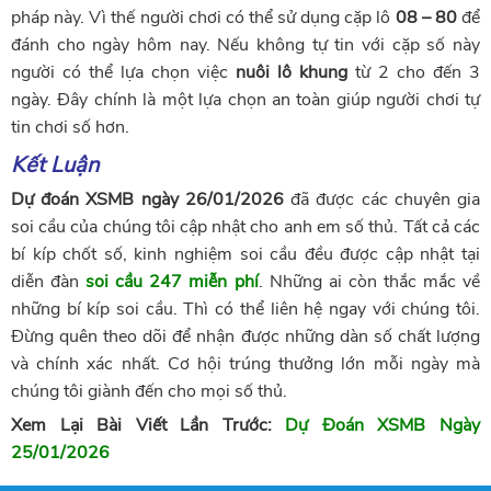
pháp này. Vì thế người chơi có thể sử dụng cặp lô
08 – 80
để
đánh cho ngày hôm nay. Nếu không tự tin với cặp số này
người có thể lựa chọn việc
nuôi lô khung
từ 2 cho đến 3
ngày. Đây chính là một lựa chọn an toàn giúp người chơi tự
tin chơi số hơn.
Kết Luận
Dự đoán XSMB ngày 26/01/2026
đã được các chuyên gia
soi cầu của chúng tôi cập nhật cho anh em số thủ. Tất cả các
bí kíp chốt số, kinh nghiệm soi cầu đều được cập nhật tại
diễn đàn
soi cầu 247 miễn phí
. Những ai còn thắc mắc về
những bí kíp soi cầu. Thì có thể liên hệ ngay với chúng tôi.
Đừng quên theo dõi để nhận được những dàn số chất lượng
và chính xác nhất. Cơ hội trúng thưởng lớn mỗi ngày mà
chúng tôi giành đến cho mọi số thủ.
Xem Lại Bài Viết Lần Trước:
Dự Đoán XSMB Ngày
25/01/2026