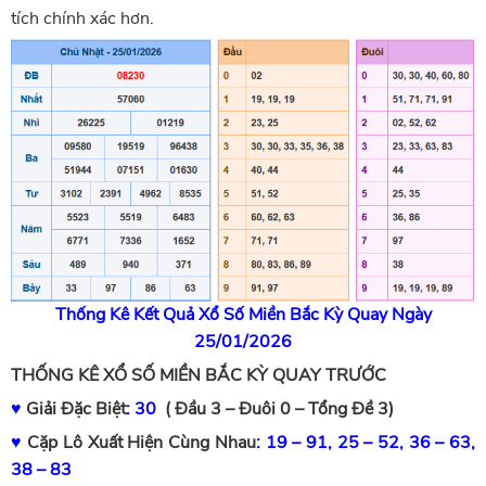
tích chính xác hơn.
Thống Kê Kết Quả Xổ Số Miền Bắc Kỳ Quay Ngày
25/01/2026
THỐNG KÊ XỔ SỐ MIỀN BẮC KỲ QUAY TRƯỚC
♥
Giải Đặc Biệt
: 30
( Đầu 3 – Đuôi 0 – Tổng Đề 3)
♥
Cặp Lô Xuất Hiện Cùng Nhau
: 19 – 91, 25 – 52, 36 – 63,
38 – 83