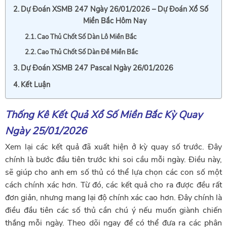
Dự Đoán XSMB 247 Ngày 26/01/2026 – Dự Đoán Xổ Số
Miền Bắc Hôm Nay
Cao Thủ Chốt Số Dàn Lô Miền Bắc
Cao Thủ Chốt Số Dàn Đề Miền Bắc
Dự Đoán XSMB 247 Pascal Ngày 26/01/2026
Kết Luận
Thống Kê Kết Quả Xổ Số Miền Bắc Kỳ Quay
Ngày 25/01/2026
Xem lại các kết quả đã xuất hiện ở kỳ quay số trước. Đây
chính là bước đầu tiên trước khi soi cầu mỗi ngày. Điều này,
sẽ giúp cho anh em số thủ có thể lựa chọn các con số một
cách chính xác hơn. Từ đó, các kết quả cho ra được đều rất
đơn giản, nhưng mang lại độ chính xác cao hơn. Đây chính là
điều đầu tiên các số thủ cần chú ý nếu muốn giành chiến
thắng mỗi ngày. Theo dõi ngay để có thể đưa ra các phân