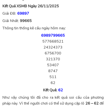
Kết Quả XSMB Ngày 26/11/2025
Giải ĐB:
69897
Giải Nhất:
99665
Thông tin thống kê cầu ngày hôm nay:
6989799665
577668521
24324373
6756700
321370
53407
8747
511
62
Kết Quả:
62
Như vậy chúng tôi đã cho ra kết quả soi cầu của phương
pháp này. Vì thế người chơi có thể sử dụng cặp lô
26 – 62
để