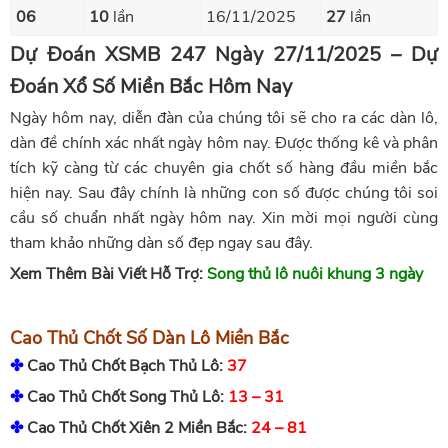
06
10
lần
16/11/2025
27
lần
Dự Đoán XSMB 247 Ngày 27/11/2025 – Dự
Đoán Xổ Số Miền Bắc Hôm Nay
Ngày hôm nay, diễn đàn của chúng tôi sẽ cho ra các dàn lô,
dàn đề chính xác nhất ngày hôm nay. Được thống kê và phân
tích kỹ càng từ các chuyên gia chốt số hàng đầu miền bắc
hiện nay. Sau đây chính là những con số được chúng tôi soi
cầu số chuẩn nhất ngày hôm nay. Xin mời mọi người cùng
tham khảo những dàn số đẹp ngay sau đây.
Xem Thêm Bài Viết Hỗ Trợ:
Song thủ lô nuôi khung 3 ngày
Cao Thủ Chốt Số Dàn Lô Miền Bắc
✤
Cao Thủ Chốt Bạch Thủ Lô:
37
✤
Cao Thủ Chốt Song Thủ Lô:
13 – 31
✤
Cao Thủ Chốt Xiên 2 Miền Bắc:
24 – 81