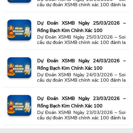
cầu dự đoán XSMB chính xác 100 đánh la
thắng: Chuyên mục chốt số miễn phí cho
cộng đồng số thủ mỗi ngày.
Dự Đoán XSMB Ngày 25/03/2026 –
Rồng Bạch Kim Chính Xác 100
Dự Đoán XSMB Ngày 25/03/2026 – Soi
cầu dự đoán XSMB chính xác 100 đánh la
thắng: Chuyên mục chốt số miễn phí cho
cộng đồng số thủ mỗi ngày.
Dự Đoán XSMB Ngày 24/03/2026 –
Rồng Bạch Kim Chính Xác 100
Dự Đoán XSMB Ngày 24/03/2026 – Soi
cầu dự đoán XSMB chính xác 100 đánh la
thắng: Chuyên mục chốt số miễn phí cho
cộng đồng số thủ mỗi ngày.
Dự Đoán XSMB Ngày 23/03/2026 –
Rồng Bạch Kim Chính Xác 100
Dự Đoán XSMB Ngày 23/03/2026 – Soi
cầu dự đoán XSMB chính xác 100 đánh la
thắng: Chuyên mục chốt số miễn phí cho
cộng đồng số thủ mỗi ngày.