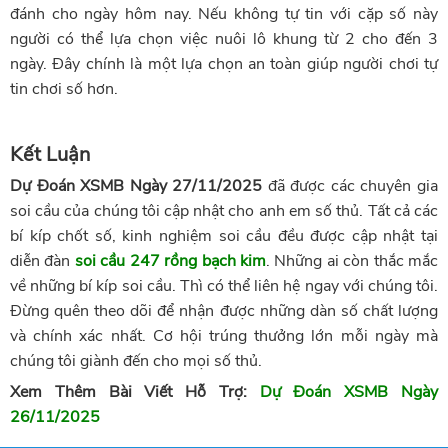
đánh cho ngày hôm nay. Nếu không tự tin với cặp số này
người có thể lựa chọn việc nuôi lô khung từ 2 cho đến 3
ngày. Đây chính là một lựa chọn an toàn giúp người chơi tự
tin chơi số hơn.
Kết Luận
Dự Đoán XSMB Ngày 27/11/2025
đã được các chuyên gia
soi cầu của chúng tôi cập nhật cho anh em số thủ. Tất cả các
bí kíp chốt số, kinh nghiệm soi cầu đều được cập nhật tại
diễn đàn
soi cầu 247 rồng bạch kim
. Những ai còn thắc mắc
về những bí kíp soi cầu. Thì có thể liên hệ ngay với chúng tôi.
Đừng quên theo dõi để nhận được những dàn số chất lượng
và chính xác nhất. Cơ hội trúng thưởng lớn mỗi ngày mà
chúng tôi giành đến cho mọi số thủ.
Xem Thêm Bài Viết Hỗ Trợ:
Dự Đoán XSMB Ngày
26/11/2025