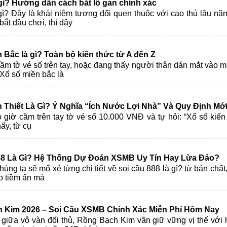
gì? Hướng dẫn cách bắt lô gan chính xác
ì? Đây là khái niệm tương đối quen thuộc với cao thủ lâu năm 
ắt đầu chơi, thì đây
 Bắc là gì? Toàn bộ kiến thức từ A đến Z
m tờ vé số trên tay, hoặc đang thấy người thân dán mắt vào mà
 Xổ số miền bắc là
 Thiết Là Gì? Ý Nghĩa “Ích Nước Lợi Nhà” Và Quy Định Mớ
giờ cầm trên tay tờ vé số 10.000 VNĐ và tự hỏi: “Xổ số kiến th
ấy, từ cụ
88 Là Gì? Hệ Thống Dự Đoán XSMB Uy Tín Hay Lừa Đảo?
úng ta sẽ mổ xẻ từng chi tiết về soi cầu 888 là gì? từ bản chấ
o tiềm ẩn mà
 Kim 2026 – Soi Cầu XSMB Chính Xác Miễn Phí Hôm Nay
giữa vô vàn đối thủ, Rồng Bạch Kim vẫn giữ vững vị thế với