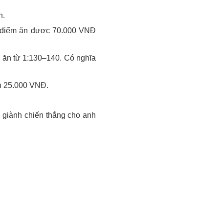
n.
 1 điểm ăn được 70.000 VNĐ
sẽ ăn từ 1:130–140. Có nghĩa
ến 25.000 VNĐ.
hi giành chiến thắng cho anh