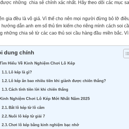
 được những chia sẻ chính xác nhất. Hãy theo dõi các mục sau
ên gia đều là vô giá. Vì thế cho nên mọi người đừng bỏ lỡ đi
ẽ hướng dẫn anh em số thủ tìm kiếm cho riêng mình cách soi cầ
 những chia sẻ từ các cao thủ soi cầu hàng đầu miền bắc. Vì t
i dung chính
Tìm Hiểu Về Kinh Nghiệm Chơi Lô Kép
Lô kép là gì?
Lô kép ăn bao nhiều tiền khi giành được chiến thắng?
Cách tính tiền lời khi chiến thắng
Kinh Nghiệm Chơi Lô Kép Mới Nhất Năm 2025
Bắt lô kép từ lô câm
Nuôi lô kép từ giải 7
Chơi lô kép bằng kinh nghiệm bạc nhớ