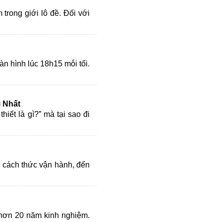
trong giới lô đề. Đối với
n hình lúc 18h15 mỗi tối.
i Nhất
iết là gì?” mà tại sao đi
t, cách thức vận hành, đến
 hơn 20 năm kinh nghiệm.