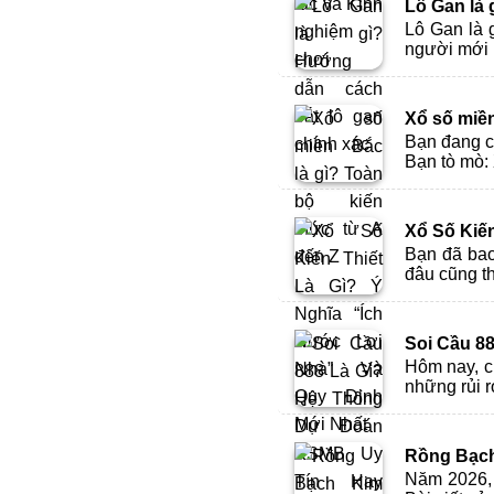
Lô Gan là 
Lô Gan là g
người mới b
Xổ số miền
Bạn đang cầ
Bạn tò mò:
Xổ Số Kiến
Bạn đã bao 
đâu cũng th
Soi Cầu 8
Hôm nay, ch
những rủi r
Rồng Bạch
Năm 2026, 