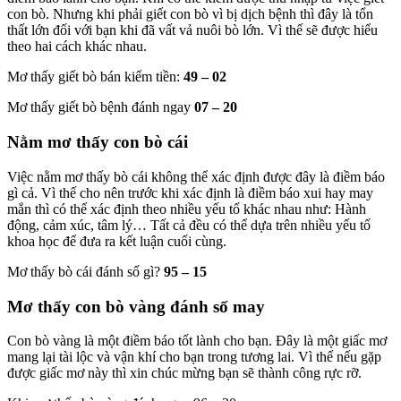
con bò. Nhưng khi phải giết con bò vì bị dịch bệnh thì đây là tổn
thất lớn đối với bạn khi đã vất vả nuôi bò lớn. Vì thế sẽ được hiểu
theo hai cách khác nhau.
Mơ thấy giết bò bán kiếm tiền:
49 – 02
Mơ thấy giết bò bệnh đánh ngay
07 – 20
Nằm mơ thấy con bò cái
Việc nằm mơ thấy bò cái không thể xác định được đây là điềm báo
gì cả. Vì thế cho nên trước khi xác định là điềm báo xui hay may
mắn thì có thể xác định theo nhiều yếu tố khác nhau như: Hành
động, cảm xúc, tâm lý… Tất cả đều có thể dựa trên nhiều yếu tố
khoa học để đưa ra kết luận cuối cùng.
Mơ thấy bò cái đánh số gì?
95 – 15
Mơ thấy con bò vàng đánh số may
Con bò vàng là một điềm báo tốt lành cho bạn. Đây là một giấc mơ
mang lại tài lộc và vận khí cho bạn trong tương lai. Vì thế nếu gặp
được giấc mơ này thì xin chúc mừng bạn sẽ thành công rực rỡ.