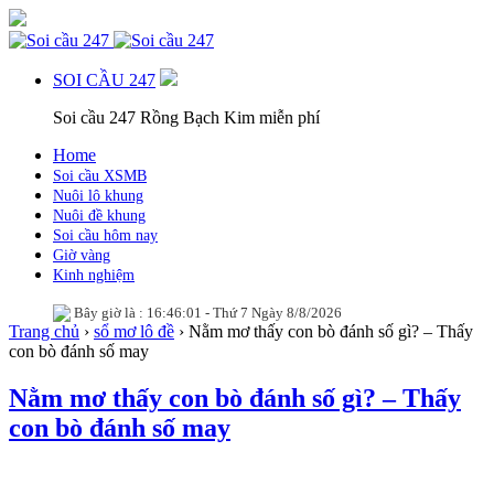
SOI CẦU 247
Soi cầu 247 Rồng Bạch Kim miễn phí
Home
Soi cầu XSMB
Nuôi lô khung
Nuôi đề khung
Soi cầu hôm nay
Giờ vàng
Kinh nghiệm
Bây giờ là :
16:46:01 - Thứ 7 Ngày 8/8/2026
Trang chủ
›
sổ mơ lô đề
›
Nằm mơ thấy con bò đánh số gì? – Thấy
con bò đánh số may
Nằm mơ thấy con bò đánh số gì? – Thấy
con bò đánh số may