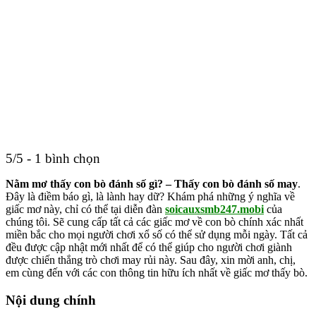
5/5 - 1 bình chọn
Nằm mơ thấy con bò đánh số gì? – Thấy con bò đánh số may
.
Đây là điềm báo gì, là lành hay dữ? Khám phá những ý nghĩa về
giấc mơ này, chỉ có thể tại diễn đàn
soicauxsmb247.mobi
của
chúng tôi. Sẽ cung cấp tất cả các giấc mơ về con bò chính xác nhất
miền bắc cho mọi người chơi xổ số có thể sử dụng mỗi ngày. Tất cả
đều được cập nhật mới nhất để có thể giúp cho người chơi giành
được chiến thắng trò chơi may rủi này. Sau đây, xin mời anh, chị,
em cùng đến với các con thông tin hữu ích nhất về giấc mơ thấy bò.
Nội dung chính