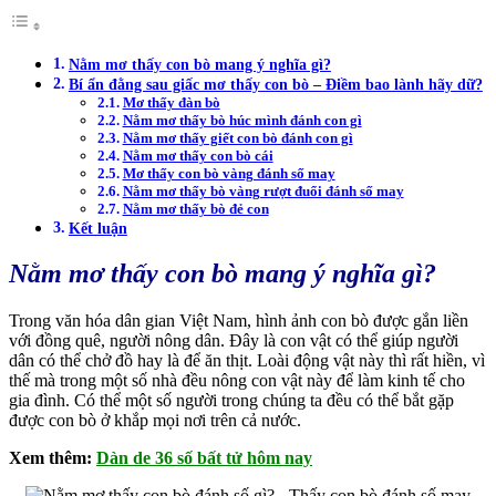
Nằm mơ thấy con bò mang ý nghĩa gì?
Bí ẩn đằng sau giấc mơ thấy con bò – Điềm bao lành hãy dữ?
Mơ thấy đàn bò
Nằm mơ thấy bò húc mình đánh con gì
Nằm mơ thấy giết con bò đánh con gì
Nằm mơ thấy con bò cái
Mơ thấy con bò vàng đánh số may
Nằm mơ thấy bò vàng rượt đuổi đánh số may
Nằm mơ thấy bò đẻ con
Kết luận
Nằm mơ thấy con bò mang ý nghĩa gì?
Trong văn hóa dân gian Việt Nam, hình ảnh con bò được gắn liền
với đồng quê, người nông dân. Đây là con vật có thể giúp người
dân có thể chở đồ hay là để ăn thịt. Loài động vật này thì rất hiền, vì
thế mà trong một số nhà đều nông con vật này để làm kinh tế cho
gia đình. Có thể một số người trong chúng ta đều có thể bắt gặp
được con bò ở khắp mọi nơi trên cả nước.
Xem thêm:
Dàn de 36 số bất tử hôm nay