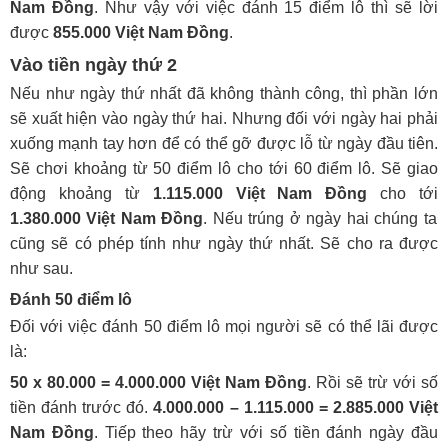
Nam Đồng
. Như vậy với việc đánh 15 điểm lô thì sẽ lời
được
855.000 Việt Nam Đồng
.
Vào tiền ngày thứ 2
Nếu như ngày thứ nhất đã không thành công, thì phần lớn
sẽ xuất hiện vào ngày thứ hai. Nhưng đối với ngày hai phải
xuống mạnh tay hơn để có thể gỡ được lỗ từ ngày đầu tiên.
Sẽ chơi khoảng từ 50 điểm lô cho tới 60 điểm lô. Sẽ giao
động khoảng từ
1.115.000 Việt Nam Đồng
cho tới
1.380.000 Việt Nam Đồng
. Nếu trúng ở ngày hai chúng ta
cũng sẽ có phép tính như ngày thứ nhất. Sẽ cho ra được
như sau.
Đánh 50 điểm lô
Đối với việc đánh 50 điểm lô mọi người sẽ có thể lãi được
là:
50 x 80.000 = 4.000.000 Việt Nam Đồng
. Rồi sẽ trừ với số
tiền đánh trước đó.
4.000.000 – 1.115.000 = 2.885.000 Việt
Nam Đồng
. Tiếp theo hãy trừ với số tiền đánh ngày đầu