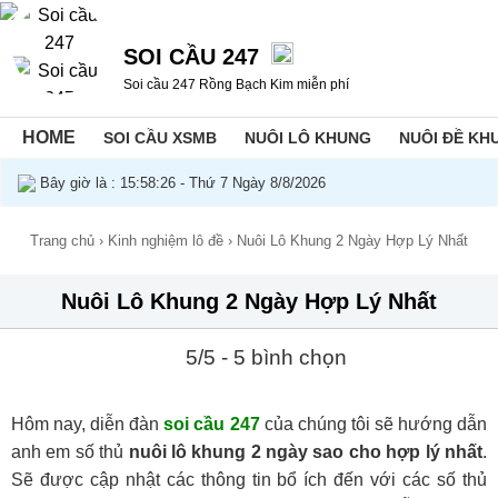
SOI CẦU 247
Soi cầu 247 Rồng Bạch Kim miễn phí
HOME
SOI CẦU XSMB
NUÔI LÔ KHUNG
NUÔI ĐỀ KH
Bây giờ là :
15:58:26 - Thứ 7 Ngày 8/8/2026
Trang chủ
›
Kinh nghiệm lô đề
›
Nuôi Lô Khung 2 Ngày Hợp Lý Nhất
Nuôi Lô Khung 2 Ngày Hợp Lý Nhất
5/5 - 5 bình chọn
Hôm nay, diễn đàn
soi cầu 247
của chúng tôi sẽ hướng dẫn
anh em số thủ
nuôi lô khung 2 ngày sao cho hợp lý nhất
.
Sẽ được cập nhật các thông tin bổ ích đến với các số thủ