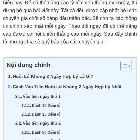
hiện nay. Để có thể nâng cao tỷ lệ chiến thắng mỗi ngày, thì
đừng bỏ qua bài viết này. Tất cả đều được cập nhật bởi các
chuyên gia chốt số hàng đầu miền bắc. Sẽ cho ra các thông
tin chính xác nhất mỗi ngày. Theo dõi ngay để có thể nâng
cao được cơ hội chiến thắng cao mỗi ngày. Sau đây chính
là những chia sẻ quý báu của các chuyên gia.
Nội dung chính
Nuôi Lô Khung 2 Ngày Hợp Lý Là Gì?
Cách Vào Tiền Nuôi Lô Khung 2 Ngày Hợp Lý Nhất
Vào tiền ngày thứ 1
Đánh 10 điểm lô
Đánh 15 điểm lô
Vào tiền ngày thứ 2
Đánh 50 điểm lô