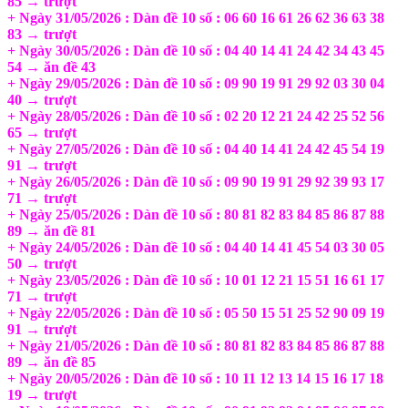
85 → trượt
+ Ngày 31/05/2026 : Dàn đề 10 số : 06 60 16 61 26 62 36 63 38
83 → trượt
+ Ngày 30/05/2026 : Dàn đề 10 số : 04 40 14 41 24 42 34 43 45
54 → ăn đề 43
+ Ngày 29/05/2026 : Dàn đề 10 số : 09 90 19 91 29 92 03 30 04
40 → trượt
+ Ngày 28/05/2026 : Dàn đề 10 số : 02 20 12 21 24 42 25 52 56
65 → trượt
+ Ngày 27/05/2026 : Dàn đề 10 số : 04 40 14 41 24 42 45 54 19
91 → trượt
+ Ngày 26/05/2026 : Dàn đề 10 số : 09 90 19 91 29 92 39 93 17
71 → trượt
+ Ngày 25/05/2026 : Dàn đề 10 số : 80 81 82 83 84 85 86 87 88
89 → ăn đề 81
+ Ngày 24/05/2026 : Dàn đề 10 số : 04 40 14 41 45 54 03 30 05
50 → trượt
+ Ngày 23/05/2026 : Dàn đề 10 số : 10 01 12 21 15 51 16 61 17
71 → trượt
+ Ngày 22/05/2026 : Dàn đề 10 số : 05 50 15 51 25 52 90 09 19
91 → trượt
+ Ngày 21/05/2026 : Dàn đề 10 số : 80 81 82 83 84 85 86 87 88
89 → ăn đề 85
+ Ngày 20/05/2026 : Dàn đề 10 số : 10 11 12 13 14 15 16 17 18
19 → trượt