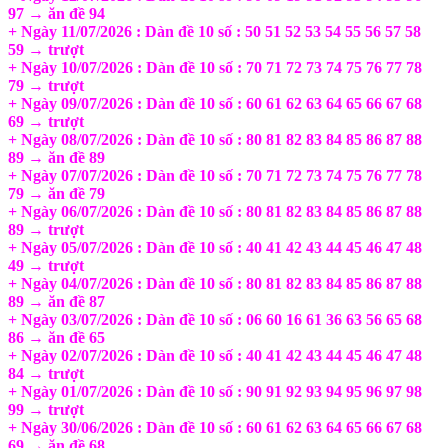
97 → ăn đề 94
+ Ngày 11/07/2026 : Dàn đề 10 số : 50 51 52 53 54 55 56 57 58
59 → trượt
+ Ngày 10/07/2026 : Dàn đề 10 số : 70 71 72 73 74 75 76 77 78
79 → trượt
+ Ngày 09/07/2026 : Dàn đề 10 số : 60 61 62 63 64 65 66 67 68
69 → trượt
+ Ngày 08/07/2026 : Dàn đề 10 số : 80 81 82 83 84 85 86 87 88
89 → ăn đề 89
+ Ngày 07/07/2026 : Dàn đề 10 số : 70 71 72 73 74 75 76 77 78
79 → ăn đề 79
+ Ngày 06/07/2026 : Dàn đề 10 số : 80 81 82 83 84 85 86 87 88
89 → trượt
+ Ngày 05/07/2026 : Dàn đề 10 số : 40 41 42 43 44 45 46 47 48
49 → trượt
+ Ngày 04/07/2026 : Dàn đề 10 số : 80 81 82 83 84 85 86 87 88
89 → ăn đề 87
+ Ngày 03/07/2026 : Dàn đề 10 số : 06 60 16 61 36 63 56 65 68
86 → ăn đề 65
+ Ngày 02/07/2026 : Dàn đề 10 số : 40 41 42 43 44 45 46 47 48
84 → trượt
+ Ngày 01/07/2026 : Dàn đề 10 số : 90 91 92 93 94 95 96 97 98
99 → trượt
+ Ngày 30/06/2026 : Dàn đề 10 số : 60 61 62 63 64 65 66 67 68
69 → ăn đề 68