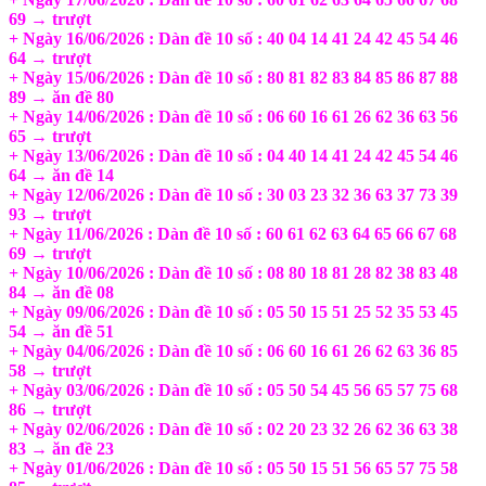
69 → trượt
+ Ngày 16/06/2026 : Dàn đề 10 số : 40 04 14 41 24 42 45 54 46
64 → trượt
+ Ngày 15/06/2026 : Dàn đề 10 số : 80 81 82 83 84 85 86 87 88
89 → ăn đề 80
+ Ngày 14/06/2026 : Dàn đề 10 số : 06 60 16 61 26 62 36 63 56
65 → trượt
+ Ngày 13/06/2026 : Dàn đề 10 số : 04 40 14 41 24 42 45 54 46
64 → ăn đề 14
+ Ngày 12/06/2026 : Dàn đề 10 số : 30 03 23 32 36 63 37 73 39
93 → trượt
+ Ngày 11/06/2026 : Dàn đề 10 số : 60 61 62 63 64 65 66 67 68
69 → trượt
+ Ngày 10/06/2026 : Dàn đề 10 số : 08 80 18 81 28 82 38 83 48
84 → ăn đề 08
+ Ngày 09/06/2026 : Dàn đề 10 số : 05 50 15 51 25 52 35 53 45
54 → ăn đề 51
+ Ngày 04/06/2026 : Dàn đề 10 số : 06 60 16 61 26 62 63 36 85
58 → trượt
+ Ngày 03/06/2026 : Dàn đề 10 số : 05 50 54 45 56 65 57 75 68
86
→ trượt
+ Ngày 02/06/2026 : Dàn đề 10 số : 02 20 23 32 26 62 36 63 38
83 → ăn đề 23
+ Ngày 01/06/2026 : Dàn đề 10 số : 05 50 15 51 56 65 57 75 58