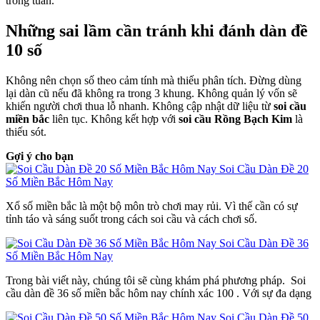
trong tuần.
Những sai lầm cần tránh khi đánh dàn đề
10 số
Không nên chọn số theo cảm tính mà thiếu phân tích. Đừng dùng
lại dàn cũ nếu đã không ra trong 3 khung. Không quản lý vốn sẽ
khiến người chơi thua lỗ nhanh. Không cập nhật dữ liệu từ
soi cầu
miền bắc
liên tục. Không kết hợp với
soi cầu Rồng Bạch Kim
là
thiếu sót.
Gợi ý cho bạn
Soi Cầu Dàn Đề 20
Số Miền Bắc Hôm Nay
Xổ số miền bắc là một bộ môn trò chơi may rủi. Vì thế cần có sự
tỉnh táo và sáng suốt trong cách soi cầu và cách chơi số.
Soi Cầu Dàn Đề 36
Số Miền Bắc Hôm Nay
Trong bài viết này, chúng tôi sẽ cùng khám phá phương pháp. Soi
cầu dàn đề 36 số miền bắc hôm nay chính xác 100 . Với sự đa dạng
Soi Cầu Dàn Đề 50