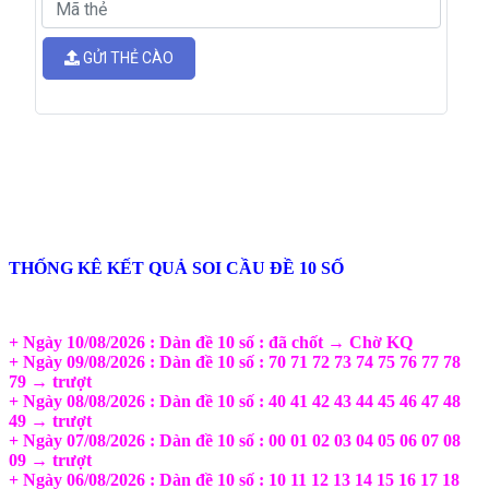
THỐNG KÊ KẾT QUẢ SOI CẦU ĐỀ 10 SỐ
+ Ngày 10/08/2026 : Dàn đề 10 số : đã chốt → Chờ KQ
+ Ngày 09/08/2026 : Dàn đề 10 số : 70 71 72 73 74 75 76 77 78
79 → trượt
+ Ngày 08/08/2026 : Dàn đề 10 số : 40 41 42 43 44 45 46 47 48
49 → trượt
+ Ngày 07/08/2026 : Dàn đề 10 số : 00 01 02 03 04 05 06 07 08
09 → trượt
+ Ngày 06/08/2026 : Dàn đề 10 số : 10 11 12 13 14 15 16 17 18