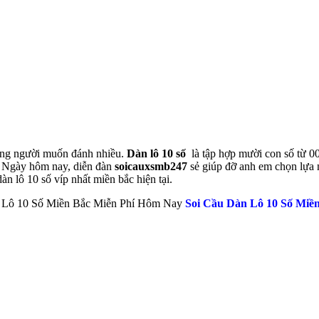
ng người muốn đánh nhiều.
Dàn lô 10 số
là tập hợp mười con số từ 00
g. Ngày hôm nay, diễn đàn
soicauxsmb247
sẻ giúp đỡ anh em chọn lựa 
àn lô 10 số víp nhất miền bắc hiện tại.
Soi Cầu Dàn Lô 10 Số Miề