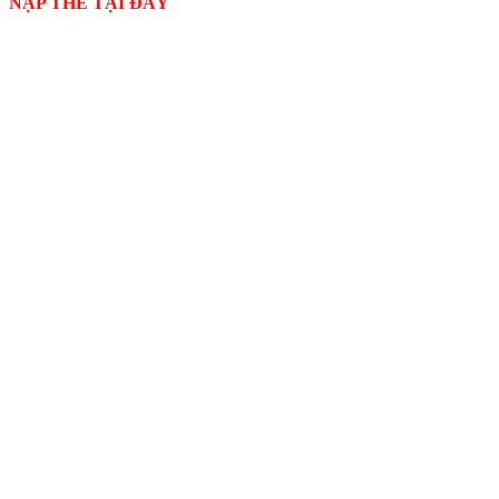
NẠP THẺ TẠI ĐÂY