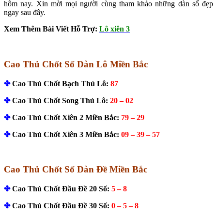
hôm nay. Xin mời mọi người cùng tham khảo những dàn số đẹp
ngay sau đây.
Xem Thêm Bài Viết Hỗ Trợ:
Lô xiên 3
Cao Thủ Chốt Số Dàn Lô Miền Bắc
✤
Cao Thủ Chốt Bạch Thủ Lô:
87
✤
Cao Thủ Chốt Song Thủ Lô:
20 – 02
✤
Cao Thủ Chốt Xiên 2 Miền Bắc:
79 – 29
✤
Cao Thủ Chốt Xiên 3 Miền Bắc:
09 – 39 – 57
Cao Thủ Chốt Số Dàn Đề Miền Bắc
✤
Cao Thủ Chốt Đầu Đề 20 Số:
5 – 8
✤
Cao Thủ Chốt Đầu Đề 30 Số:
0 – 5 – 8