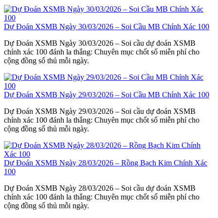
Dự Đoán XSMB Ngày 30/03/2026 – Soi Cầu MB Chính Xác 100
Dự Đoán XSMB Ngày 30/03/2026 – Soi cầu dự đoán XSMB
chính xác 100 đánh la thắng: Chuyên mục chốt số miễn phí cho
cộng đồng số thủ mỗi ngày.
Dự Đoán XSMB Ngày 29/03/2026 – Soi Cầu MB Chính Xác 100
Dự Đoán XSMB Ngày 29/03/2026 – Soi cầu dự đoán XSMB
chính xác 100 đánh la thắng: Chuyên mục chốt số miễn phí cho
cộng đồng số thủ mỗi ngày.
Dự Đoán XSMB Ngày 28/03/2026 – Rồng Bạch Kim Chính Xác
100
Dự Đoán XSMB Ngày 28/03/2026 – Soi cầu dự đoán XSMB
chính xác 100 đánh la thắng: Chuyên mục chốt số miễn phí cho
cộng đồng số thủ mỗi ngày.