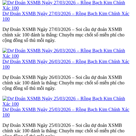
Dự Đoán XSMB Ngày 27/03/2026 – Rồng Bạch Kim Chính Xác
100
Dự Đoán XSMB Ngày 27/03/2026 – Soi cầu dự đoán XSMB
chính xác 100 đánh la thắng: Chuyên mục chốt số miễn phí cho
cộng đồng số thủ mỗi ngày.
Dự Đoán XSMB Ngày 26/03/2026 – Rồng Bạch Kim Chính Xác
100
Dự Đoán XSMB Ngày 26/03/2026 – Soi cầu dự đoán XSMB
chính xác 100 đánh la thắng: Chuyên mục chốt số miễn phí cho
cộng đồng số thủ mỗi ngày.
Dự Đoán XSMB Ngày 25/03/2026 – Rồng Bạch Kim Chính Xác
100
Dự Đoán XSMB Ngày 25/03/2026 – Soi cầu dự đoán XSMB
chính xác 100 đánh la thắng: Chuyên mục chốt số miễn phí cho