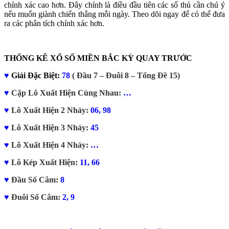
chính xác cao hơn. Đây chính là điều đầu tiên các số thủ cần chú ý
nếu muốn giành chiến thắng mỗi ngày. Theo dõi ngay để có thể đưa
ra các phân tích chính xác hơn.
THỐNG KÊ XỔ SỐ MIỀN BẮC KỲ QUAY TRƯỚC
♥
Giải Đặc Biệt:
78
( Đầu 7 – Đuôi 8 – Tổng Đề 15)
♥
Cặp Lô Xuất Hiện Cùng Nhau:
…
♥
Lô Xuất Hiện 2 Nháy:
06, 98
♥
Lô Xuất Hiện 3 Nháy:
45
♥
Lô Xuất Hiện 4 Nháy:
…
♥
Lô Kép Xuất Hiện:
11, 66
♥
Đầu Số Câm:
8
♥
Đuôi Số Câm:
2, 9