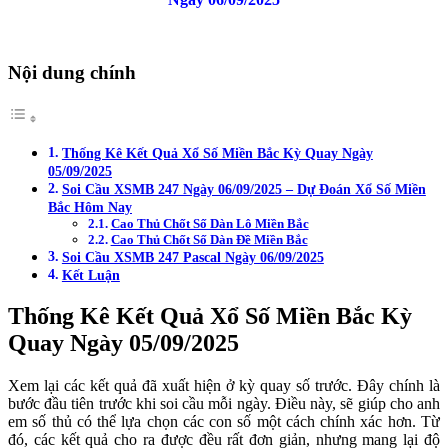
Nội dung chính
Thống Kê Kết Quả Xổ Số Miền Bắc Kỳ Quay Ngày
05/09/2025
Soi Cầu XSMB 247 Ngày 06/09/2025 – Dự Đoán Xổ Số Miền
Bắc Hôm Nay
Cao Thủ Chốt Số Dàn Lô Miền Bắc
Cao Thủ Chốt Số Dàn Đề Miền Bắc
Soi Cầu XSMB 247 Pascal Ngày 06/09/2025
Kết Luận
Thống Kê Kết Quả Xổ Số Miền Bắc Kỳ
Quay Ngày 05/09/2025
Xem lại các kết quả đã xuất hiện ở kỳ quay số trước. Đây chính là
bước đầu tiên trước khi soi cầu mỗi ngày. Điều này, sẽ giúp cho anh
em số thủ có thể lựa chọn các con số một cách chính xác hơn. Từ
đó, các kết quả cho ra được đều rất đơn giản, nhưng mang lại độ