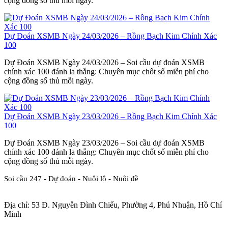
cộng đồng số thủ mỗi ngày.
Dự Đoán XSMB Ngày 24/03/2026 – Rồng Bạch Kim Chính Xác
100
Dự Đoán XSMB Ngày 24/03/2026 – Soi cầu dự đoán XSMB
chính xác 100 đánh la thắng: Chuyên mục chốt số miễn phí cho
cộng đồng số thủ mỗi ngày.
Dự Đoán XSMB Ngày 23/03/2026 – Rồng Bạch Kim Chính Xác
100
Dự Đoán XSMB Ngày 23/03/2026 – Soi cầu dự đoán XSMB
chính xác 100 đánh la thắng: Chuyên mục chốt số miễn phí cho
cộng đồng số thủ mỗi ngày.
Soi cầu 247 - Dự đoán - Nuôi lô - Nuôi đề
Địa chỉ: 53 Đ. Nguyễn Đình Chiểu, Phường 4, Phú Nhuận, Hồ Chí
Minh