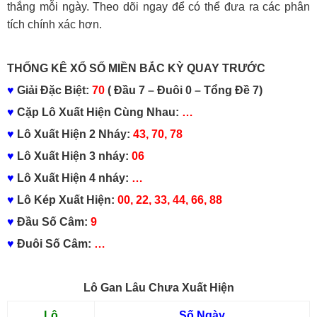
thắng mỗi ngày. Theo dõi ngay để có thể đưa ra các phân
tích chính xác hơn.
THỐNG KÊ XỔ SỐ MIỀN BẮC KỲ QUAY TRƯỚC
♥
Giải Đặc Biệt:
70
( Đầu 7 – Đuôi 0 – Tổng Đề 7)
♥
Cặp Lô Xuất Hiện Cùng Nhau:
…
♥
Lô Xuất Hiện 2 Nháy:
43, 70, 78
♥
Lô Xuất Hiện 3 nháy:
06
♥
Lô Xuất Hiện 4 nháy:
…
♥
Lô Kép Xuất Hiện:
00, 22, 33, 44, 66, 88
♥
Đầu Số Câm:
9
♥
Đuôi Số Câm:
…
Lô Gan Lâu Chưa Xuất Hiện
Lô
Số Ngày