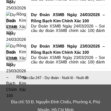
la thắng: Chuyên mục chốt số miễn phí
cho cộng đồng số thủ mỗi ngày.
Dự Đoán XSMB Ngày 24/03/2026 –
Rồng Bạch Kim Chính Xác 100
Dự Đoán XSMB Ngày 24/03/2026 – Soi
cầu dự đoán XSMB chính xác 100 đánh
la thắng: Chuyên mục chốt số miễn phí
cho cộng đồng số thủ mỗi ngày.
Dự Đoán XSMB Ngày 23/03/2026 –
Rồng Bạch Kim Chính Xác 100
Dự Đoán XSMB Ngày 23/03/2026 – Soi
cầu dự đoán XSMB chính xác 100 đánh
la thắng: Chuyên mục chốt số miễn phí
cho cộng đồng số thủ mỗi ngày.
Soi cầu 247 - Dự đoán - Nuôi lô - Nuôi đề
Địa chỉ: 53 Đ. Nguyễn Đình Chiểu, Phường 4, Phú
Nhuận, Hồ Chí Minh