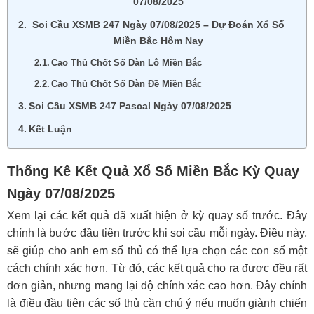
07/08/2025
Soi Cầu XSMB 247 Ngày 07/08/2025 – Dự Đoán Xổ Số
Miền Bắc Hôm Nay
Cao Thủ Chốt Số Dàn Lô Miền Bắc
Cao Thủ Chốt Số Dàn Đề Miền Bắc
Soi Cầu XSMB 247 Pascal Ngày 07/08/2025
Kết Luận
Thống Kê Kết Quả Xổ Số Miền Bắc Kỳ Quay
Ngày 07/08/2025
Xem lại các kết quả đã xuất hiện ở kỳ quay số trước. Đây
chính là bước đầu tiên trước khi soi cầu mỗi ngày. Điều này,
sẽ giúp cho anh em số thủ có thể lựa chọn các con số một
cách chính xác hơn. Từ đó, các kết quả cho ra được đều rất
đơn giản, nhưng mang lại độ chính xác cao hơn. Đây chính
là điều đầu tiên các số thủ cần chú ý nếu muốn giành chiến