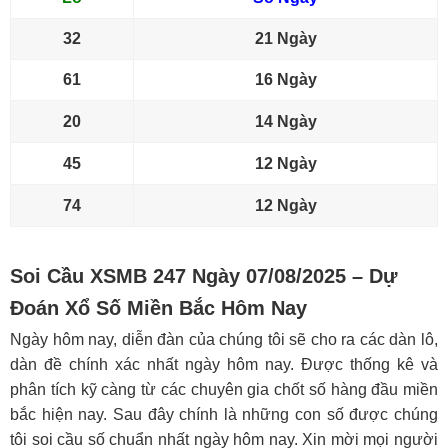
32
21 Ngày
61
16 Ngày
20
14 Ngày
45
12 Ngày
74
12 Ngày
Soi Cầu XSMB 247 Ngày 07/08/2025 – Dự
Đoán Xổ Số Miền Bắc Hôm Nay
Ngày hôm nay, diễn đàn của chúng tôi sẽ cho ra các dàn lô,
dàn đề chính xác nhất ngày hôm nay. Được thống kê và
phân tích kỹ càng từ các chuyên gia chốt số hàng đầu miền
bắc hiện nay. Sau đây chính là những con số được chúng
tôi soi cầu số chuẩn nhất ngày hôm nay. Xin mời mọi người