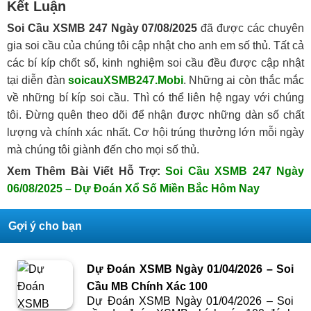
Kết Luận
Soi Cầu XSMB 247 Ngày 07/08/2025
đã được các chuyên
gia soi cầu của chúng tôi cập nhật cho anh em số thủ. Tất cả
các bí kíp chốt số, kinh nghiệm soi cầu đều được cập nhật
tại diễn đàn
soicauXSMB247.Mobi
. Những ai còn thắc mắc
về những bí kíp soi cầu. Thì có thể liên hệ ngay với chúng
tôi. Đừng quên theo dõi để nhận được những dàn số chất
lượng và chính xác nhất. Cơ hội trúng thưởng lớn mỗi ngày
mà chúng tôi giành đến cho mọi số thủ.
Xem Thêm Bài Viết Hỗ Trợ:
Soi Cầu XSMB 247 Ngày
06/08/2025 – Dự Đoán Xổ Số Miền Bắc Hôm Nay
Gợi ý cho bạn
Dự Đoán XSMB Ngày 01/04/2026 – Soi
Cầu MB Chính Xác 100
Dự Đoán XSMB Ngày 01/04/2026 – Soi