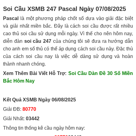
Soi Cầu XSMB 247 Pascal Ngày 07/08/2025
Pascal
là một phương pháp chốt số dựa vào giải đặc biệt
và giải nhất miền bắc. Đây là cách soi cầu được rất nhiều
cao thủ soi cầu sử dụng mỗi ngày. Vì thế cho nên hôm nay,
diễn đàn
soi cầu 247
của chúng tôi sẽ đưa ra hướng dẫn
cho anh em số thủ có thể áp dụng cách soi cầu này. Đặc thù
của cách soi cầu nay là việc dễ dàng sử dụng và hoàn
thành nhanh chóng.
Xem Thêm Bài Viết Hỗ Trợ:
Soi Cầu Dàn Đề 30 Số Miền
Bắc Hôm Nay
Kết Quả XSMB Ngày 06/08/2025
Giải ĐB:
80770
Giải Nhất:
03442
Thông tin thống kê cầu ngày hôm nay: