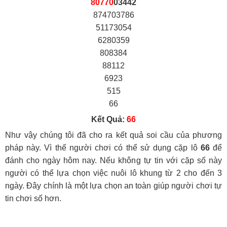
80770
03442
874703786
51173054
6280359
808384
88112
6923
515
66
Kết Quả:
66
Như vậy chúng tôi đã cho ra kết quả soi cầu của phương
pháp này. Vì thế người chơi có thể sử dụng cặp lô
66
để
đánh cho ngày hôm nay. Nếu không tự tin với cặp số này
người có thể lựa chọn việc nuôi lô khung từ 2 cho đến 3
ngày. Đây chính là một lựa chọn an toàn giúp người chơi tự
tin chơi số hơn.