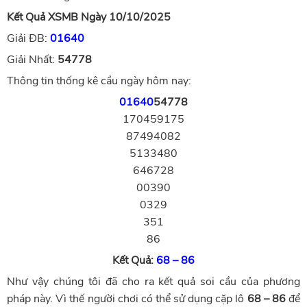
Kết Quả XSMB Ngày 10/10/2025
Giải ĐB:
01640
Giải Nhất:
54778
Thông tin thống kê cầu ngày hôm nay:
01640
54778
170459175
87494082
5133480
646728
00390
0329
351
86
Kết Quả:
68 – 86
Như vậy chúng tôi đã cho ra kết quả soi cầu của phương
pháp này. Vì thế người chơi có thể sử dụng cặp lô
68 – 86
để