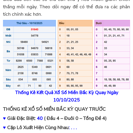
thắng mỗi ngày. Theo dõi ngay để có thể đưa ra các phân
tích chính xác hơn.
Thống Kê Kết Quả Xổ Số Miền Bắc Kỳ Quay Ngày
10/10/2025
THỐNG KÊ XỔ SỐ MIỀN BẮC KỲ QUAY TRƯỚC
♥
Giải Đặc Biệt:
40
( Đầu 4 – Đuôi 0 – Tổng Đề 4)
♥
Cặp Lô Xuất Hiện Cùng Nhau
: . . .