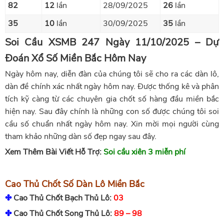
82
12
lần
28/09/2025
26
lần
35
10
lần
30/09/2025
35
lần
Soi Cầu XSMB 247 Ngày
11
/10/2025 – Dự
Đoán Xổ Số Miền Bắc Hôm Nay
Ngày hôm nay, diễn đàn của chúng tôi sẽ cho ra các dàn lô,
dàn đề chính xác nhất ngày hôm nay. Được thống kê và phân
tích kỹ càng từ các chuyên gia chốt số hàng đầu miền bắc
hiện nay. Sau đây chính là những con số được chúng tôi soi
cầu số chuẩn nhất ngày hôm nay. Xin mời mọi người cùng
tham khảo những dàn số đẹp ngay sau đây.
Xem Thêm Bài Viết Hỗ Trợ:
Soi cầu xiên 3 miễn phí
Cao Thủ Chốt Số Dàn Lô Miền Bắc
✤
Cao Thủ Chốt Bạch Thủ Lô:
03
✤
Cao Thủ Chốt Song Thủ Lô:
89 – 98