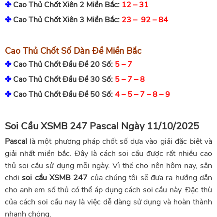
✤
Cao Thủ Chốt Xiên 2 Miền Bắc:
12 – 31
✤
Cao Thủ Chốt Xiên 3 Miền Bắc:
23 – 92 – 84
Cao Thủ Chốt Số Dàn Đề Miền Bắc
✤
Cao Thủ Chốt Đầu Đề 20 Số:
5 – 7
✤
Cao Thủ Chốt Đầu Đề 30 Số:
5 – 7 – 8
✤
Cao Thủ Chốt Đầu Đề 50 Số:
4 – 5 – 7 – 8 – 9
Soi Cầu XSMB 247 Pascal Ngày 11/10/2025
Pascal
là một phương pháp chốt số dựa vào giải đặc biệt và
giải nhất miền bắc. Đây là cách soi cầu được rất nhiều cao
thủ soi cầu sử dụng mỗi ngày. Vì thế cho nên hôm nay, sân
chơi
soi cầu XSMB 247
của chúng tôi sẽ đưa ra hướng dẫn
cho anh em số thủ có thể áp dụng cách soi cầu này. Đặc thù
của cách soi cầu nay là việc dễ dàng sử dụng và hoàn thành
nhanh chóng.