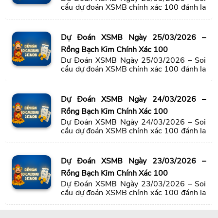
cầu dự đoán XSMB chính xác 100 đánh la
thắng: Chuyên mục chốt số miễn phí cho
cộng đồng số thủ mỗi ngày.
Dự Đoán XSMB Ngày 25/03/2026 –
Rồng Bạch Kim Chính Xác 100
Dự Đoán XSMB Ngày 25/03/2026 – Soi
cầu dự đoán XSMB chính xác 100 đánh la
thắng: Chuyên mục chốt số miễn phí cho
cộng đồng số thủ mỗi ngày.
Dự Đoán XSMB Ngày 24/03/2026 –
Rồng Bạch Kim Chính Xác 100
Dự Đoán XSMB Ngày 24/03/2026 – Soi
cầu dự đoán XSMB chính xác 100 đánh la
thắng: Chuyên mục chốt số miễn phí cho
cộng đồng số thủ mỗi ngày.
Dự Đoán XSMB Ngày 23/03/2026 –
Rồng Bạch Kim Chính Xác 100
Dự Đoán XSMB Ngày 23/03/2026 – Soi
cầu dự đoán XSMB chính xác 100 đánh la
thắng: Chuyên mục chốt số miễn phí cho
cộng đồng số thủ mỗi ngày.