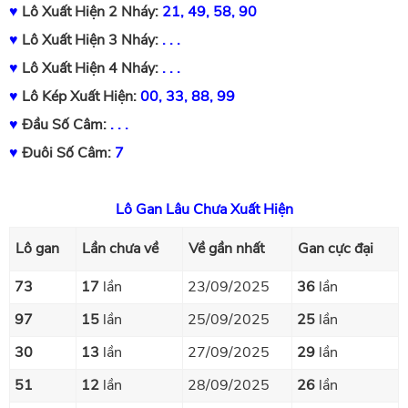
♥
Lô Xuất Hiện 2 Nháy:
21, 49, 58, 90
♥
Lô Xuất Hiện 3 Nháy:
. . .
♥
Lô Xuất Hiện 4 Nháy:
. . .
♥
Lô Kép Xuất Hiện:
00, 33, 88, 99
♥
Đầu Số Câm:
. . .
♥
Đuôi Số Câm:
7
Lô Gan Lâu Chưa Xuất Hiện
Lô gan
Lần chưa về
Về gần nhất
Gan cực đại
73
17
lần
23/09/2025
36
lần
97
15
lần
25/09/2025
25
lần
30
13
lần
27/09/2025
29
lần
51
12
lần
28/09/2025
26
lần