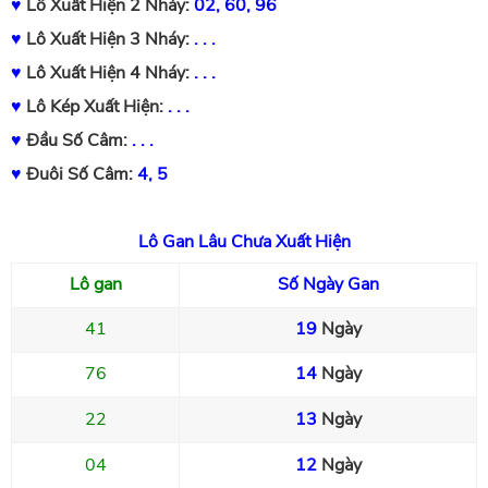
♥
Lô Xuất Hiện 2 Nháy:
02, 60, 96
♥
Lô Xuất Hiện 3 Nháy:
. . .
♥
Lô Xuất Hiện 4 Nháy:
. . .
♥
Lô Kép Xuất Hiện:
. . .
♥
Đầu Số Câm:
. . .
♥
Đuôi Số Câm:
4, 5
Lô Gan Lâu Chưa Xuất Hiện
Lô gan
Số Ngày Gan
41
19
Ngày
76
14
Ngày
22
13
Ngày
04
12
Ngày