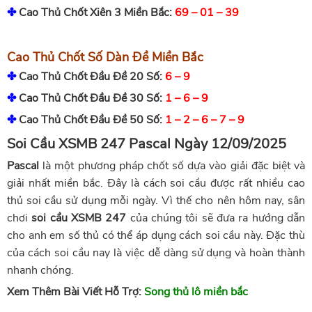
✤
Cao Thủ Chốt Xiên 3 Miền Bắc:
69 – 01 – 39
Cao Thủ Chốt Số Dàn Đề Miền Bắc
✤
Cao Thủ Chốt Đầu Đề 20 Số:
6 – 9
✤
Cao Thủ Chốt Đầu Đề 30 Số:
1 – 6 – 9
✤
Cao Thủ Chốt Đầu Đề 50 Số:
1 – 2 – 6 – 7 – 9
Soi Cầu XSMB 247 Pascal Ngày 12/09/2025
Pascal
là một phương pháp chốt số dựa vào giải đặc biệt và
giải nhất miền bắc. Đây là cách soi cầu được rất nhiều cao
thủ soi cầu sử dụng mỗi ngày. Vì thế cho nên hôm nay, sân
chơi
soi cầu XSMB 247
của chúng tôi sẽ đưa ra hướng dẫn
cho anh em số thủ có thể áp dụng cách soi cầu này. Đặc thù
của cách soi cầu nay là việc dễ dàng sử dụng và hoàn thành
nhanh chóng.
Xem Thêm Bài Viết Hỗ Trợ:
Song thủ lô miền bắc