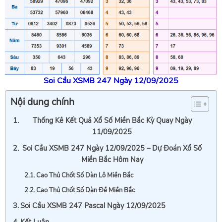
Soi Cầu XSMB 247 Ngày 12/09/2025
Nội dung chính
Thống Kê Kết Quả Xổ Số Miền Bắc Kỳ Quay Ngày
11/09/2025
Soi Cầu XSMB 247 Ngày 12/09/2025 – Dự Đoán Xổ Số
Miền Bắc Hôm Nay
Cao Thủ Chốt Số Dàn Lô Miền Bắc
Cao Thủ Chốt Số Dàn Đề Miền Bắc
Soi Cầu XSMB 247 Pascal Ngày 12/09/2025
Kết Luận