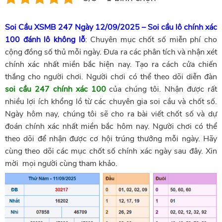
Soi Cầu XSMB 247 Ngày 12/09/2025 – Soi cầu lô chính xác
100 đánh lô không lỗ
: Chuyên mục chốt số miễn phí cho
cộng đồng số thủ mỗi ngày. Đưa ra các phân tích và nhận xét
chính xác nhất miền bắc hiện nay. Tạo ra cách cửa chiến
thắng cho người chơi. Người chơi có thể theo dõi diễn đàn
soi cầu 247 chính xác 100
của chúng tôi. Nhận được rất
nhiều lợi ích khổng lồ từ các chuyên gia soi cầu và chốt số.
Ngày hôm nay, chúng tôi sẽ cho ra bài viết chốt số và dự
đoán chính xác nhất miền bắc hôm nay. Người chơi có thể
theo dõi để nhận được cơ hội trúng thưởng mỗi ngày. Hãy
cùng theo dõi các mục chốt số chính xác ngày sau đây. Xin
mời mọi người cùng tham khảo.