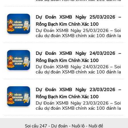
thắng: Chuyên mục chốt số miễn phí cho
cộng đồng số thủ mỗi ngày.
Dự Đoán XSMB Ngày 25/03/2026 –
Rồng Bạch Kim Chính Xác 100
Dự Đoán XSMB Ngày 25/03/2026 – Soi
cầu dự đoán XSMB chính xác 100 đánh la
thắng: Chuyên mục chốt số miễn phí cho
cộng đồng số thủ mỗi ngày.
Dự Đoán XSMB Ngày 24/03/2026 –
Rồng Bạch Kim Chính Xác 100
Dự Đoán XSMB Ngày 24/03/2026 – Soi
cầu dự đoán XSMB chính xác 100 đánh la
thắng: Chuyên mục chốt số miễn phí cho
cộng đồng số thủ mỗi ngày.
Dự Đoán XSMB Ngày 23/03/2026 –
Rồng Bạch Kim Chính Xác 100
Dự Đoán XSMB Ngày 23/03/2026 – Soi
cầu dự đoán XSMB chính xác 100 đánh la
thắng: Chuyên mục chốt số miễn phí cho
cộng đồng số thủ mỗi ngày.
Soi cầu 247 - Dự đoán - Nuôi lô - Nuôi đề