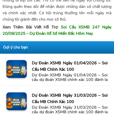
những bí kíp soi cầu. Thì có thể liên hệ ngay với chúng tôi.
Đừng quên theo dõi để nhận được những dàn số chất lượng
và chính xác nhất. Cơ hội trúng thưởng lớn mỗi ngày mà
chúng tôi giành đến cho mọi số thủ.
Xem Thêm Bài Viết Hỗ Trợ:
Soi Cầu XSMB 247 Ngày
20/08/2025 – Dự Đoán Xổ Số Miền Bắc Hôm Nay
Gợi ý cho bạn
Dự Đoán XSMB Ngày 01/04/2026 – Soi
Cầu MB Chính Xác 100
Dự Đoán XSMB Ngày 01/04/2026 – Soi
cầu dự đoán XSMB chính xác 100 đánh la
thắng: Chuyên mục chốt số miễn phí cho
cộng đồng số thủ mỗi ngày.
Dự Đoán XSMB Ngày 31/03/2026 – Soi
Cầu MB Chính Xác 100
Dự Đoán XSMB Ngày 31/03/2026 – Soi
cầu dự đoán XSMB chính xác 100 đánh la