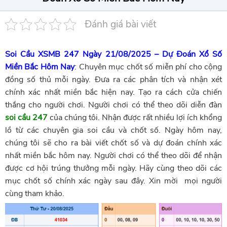
Đánh giá bài viết
Soi Cầu XSMB 247 Ngày 21/08/2025 – Dự Đoán Xổ Số
Miền Bắc Hôm Nay
: Chuyên mục chốt số miễn phí cho cộng
đồng số thủ mỗi ngày. Đưa ra các phân tích và nhận xét
chính xác nhất miền bắc hiện nay. Tạo ra cách cửa chiến
thắng cho người chơi. Người chơi có thể theo dõi diễn đàn
soi cầu 247
của chúng tôi. Nhận được rất nhiều lợi ích khổng
lồ từ các chuyên gia soi cầu và chốt số. Ngày hôm nay,
chúng tôi sẽ cho ra bài viết chốt số và dự đoán chính xác
nhất miền bắc hôm nay. Người chơi có thể theo dõi để nhận
được cơ hội trúng thưởng mỗi ngày. Hãy cùng theo dõi các
mục chốt số chính xác ngày sau đây. Xin mời mọi người
cùng tham khảo.