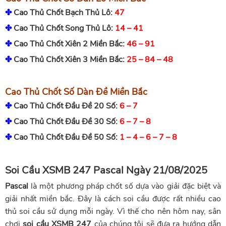
✤
Cao Thủ Chốt Bạch Thủ Lô:
47
✤
Cao Thủ Chốt Song Thủ Lô:
14 – 41
✤
Cao Thủ Chốt Xiên 2 Miền Bắc:
46 – 91
✤
Cao Thủ Chốt Xiên 3 Miền Bắc:
25 – 84 – 48
Cao Thủ Chốt Số Dàn Đề Miền Bắc
✤
Cao Thủ Chốt Đầu Đề 20 Số:
6 – 7
✤
Cao Thủ Chốt Đầu Đề 30 Số:
6 – 7 – 8
✤
Cao Thủ Chốt Đầu Đề 50 Số:
1 – 4 – 6 – 7 – 8
Soi Cầu XSMB 247 Pascal Ngày 21/08/2025
Pascal
là một phương pháp chốt số dựa vào giải đặc biệt và
giải nhất miền bắc. Đây là cách soi cầu được rất nhiều cao
thủ soi cầu sử dụng mỗi ngày. Vì thế cho nên hôm nay, sân
chơi
soi cầu XSMB 247
của chúng tôi sẽ đưa ra hướng dẫn