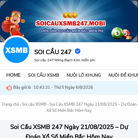
SOI CẦU 247
Soi cầu 247 Rồng Bạch Kim miễn phí
HOME
SOI CẦU XSMB
NUÔI LÔ KHUNG
NUÔI ĐỀ KHU
Bây giờ là :
10:43:32 - Thứ 5 Ngày 6/8/2026
Trang chủ
›
Soi cầu XSMB
›
Soi Cầu XSMB 247 Ngày 21/08/2025 – Dự Đoán
Xổ Số Miền Bắc Hôm Nay
Soi Cầu XSMB 247 Ngày 21/08/2025 – Dự
Đoán Xổ Số Miền Bắc Hôm Nay