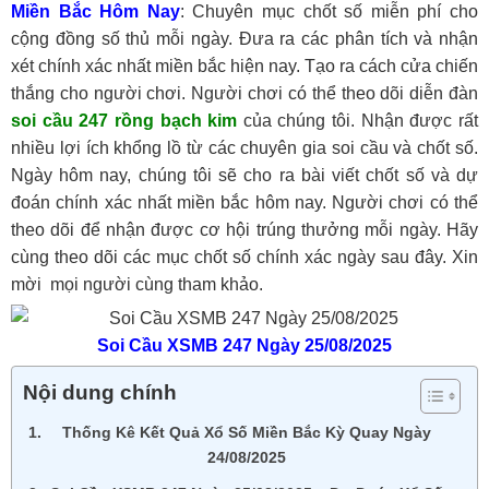
Miền Bắc Hôm Nay
: Chuyên mục chốt số miễn phí cho
cộng đồng số thủ mỗi ngày. Đưa ra các phân tích và nhận
xét chính xác nhất miền bắc hiện nay. Tạo ra cách cửa chiến
thắng cho người chơi. Người chơi có thể theo dõi diễn đàn
soi cầu 247 rồng bạch kim
của chúng tôi. Nhận được rất
nhiều lợi ích khổng lồ từ các chuyên gia soi cầu và chốt số.
Ngày hôm nay, chúng tôi sẽ cho ra bài viết chốt số và dự
đoán chính xác nhất miền bắc hôm nay. Người chơi có thể
theo dõi để nhận được cơ hội trúng thưởng mỗi ngày. Hãy
cùng theo dõi các mục chốt số chính xác ngày sau đây. Xin
mời mọi người cùng tham khảo.
Soi Cầu XSMB 247 Ngày 25/08/2025
Nội dung chính
Thống Kê Kết Quả Xổ Số Miền Bắc Kỳ Quay Ngày
24/08/2025