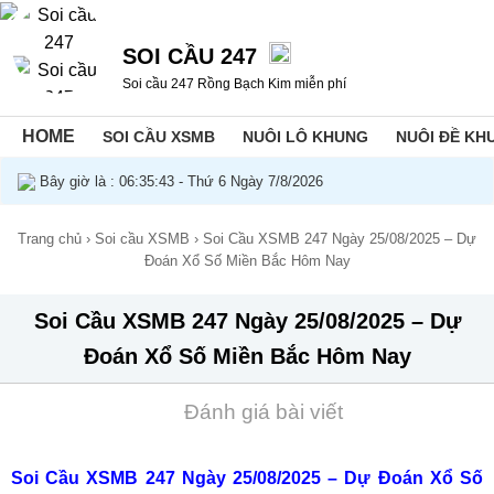
SOI CẦU 247
Soi cầu 247 Rồng Bạch Kim miễn phí
HOME
SOI CẦU XSMB
NUÔI LÔ KHUNG
NUÔI ĐỀ KH
Bây giờ là :
06:35:44 - Thứ 6 Ngày 7/8/2026
Trang chủ
›
Soi cầu XSMB
›
Soi Cầu XSMB 247 Ngày 25/08/2025 – Dự
Đoán Xổ Số Miền Bắc Hôm Nay
Soi Cầu XSMB 247 Ngày 25/08/2025 – Dự
Đoán Xổ Số Miền Bắc Hôm Nay
Đánh giá bài viết
Soi Cầu XSMB 247 Ngày 25/08/2025 – Dự Đoán Xổ Số