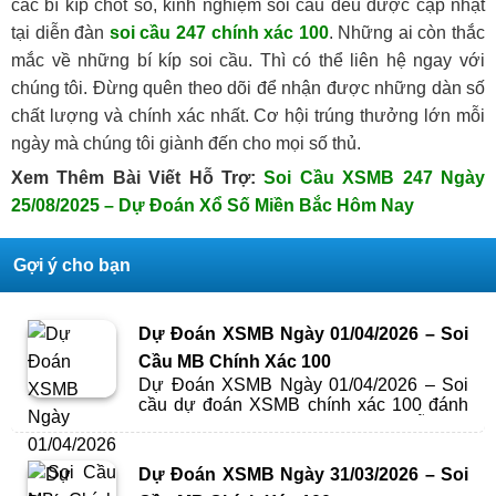
các bí kíp chốt số, kinh nghiệm soi cầu đều được cập nhật
tại diễn đàn
soi cầu 247 chính xác 100
. Những ai còn thắc
mắc về những bí kíp soi cầu. Thì có thể liên hệ ngay với
chúng tôi. Đừng quên theo dõi để nhận được những dàn số
chất lượng và chính xác nhất. Cơ hội trúng thưởng lớn mỗi
ngày mà chúng tôi giành đến cho mọi số thủ.
Xem Thêm Bài Viết Hỗ Trợ:
Soi Cầu XSMB 247 Ngày
25/08/2025 – Dự Đoán Xổ Số Miền Bắc Hôm Nay
Gợi ý cho bạn
Dự Đoán XSMB Ngày 01/04/2026 – Soi
Cầu MB Chính Xác 100
Dự Đoán XSMB Ngày 01/04/2026 – Soi
cầu dự đoán XSMB chính xác 100 đánh
la thắng: Chuyên mục chốt số miễn phí
cho cộng đồng số thủ mỗi ngày.
Dự Đoán XSMB Ngày 31/03/2026 – Soi