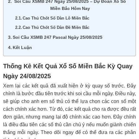
Soi Cầu XSMB 247 Ngày 25/08/2025 – Dự Đoán Xổ Số
Miền Bắc Hôm Nay
Cao Thủ Chốt Số Dàn Lô Miền Bắc
Cao Thủ Chốt Số Dàn Đề Miền Bắc
Soi Cầu XSMB 247 Pascal Ngày 25/08/2025
Kết Luận
Thống Kê Kết Quả Xổ Số Miền Bắc Kỳ Quay
Ngày 24/08/2025
Xem lại các kết quả đã xuất hiện ở kỳ quay số trước. Đây
chính là bước đầu tiên trước khi soi cầu mỗi ngày. Điều này,
sẽ giúp cho anh em số thủ có thể lựa chọn các con số một
cách chính xác hơn. Từ đó, các kết quả cho ra được đều rất
đơn giản, nhưng mang lại độ chính xác cao hơn. Đây chính
là điều đầu tiên các số thủ cần chú ý nếu muốn giành chiến
thắng mỗi ngày. Theo dõi ngay để có thể đưa ra các phân