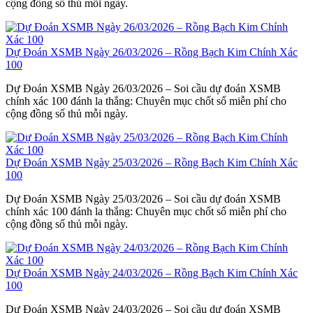
cộng đồng số thủ mỗi ngày.
Dự Đoán XSMB Ngày 26/03/2026 – Rồng Bạch Kim Chính Xác
100
Dự Đoán XSMB Ngày 26/03/2026 – Soi cầu dự đoán XSMB
chính xác 100 đánh la thắng: Chuyên mục chốt số miễn phí cho
cộng đồng số thủ mỗi ngày.
Dự Đoán XSMB Ngày 25/03/2026 – Rồng Bạch Kim Chính Xác
100
Dự Đoán XSMB Ngày 25/03/2026 – Soi cầu dự đoán XSMB
chính xác 100 đánh la thắng: Chuyên mục chốt số miễn phí cho
cộng đồng số thủ mỗi ngày.
Dự Đoán XSMB Ngày 24/03/2026 – Rồng Bạch Kim Chính Xác
100
Dự Đoán XSMB Ngày 24/03/2026 – Soi cầu dự đoán XSMB