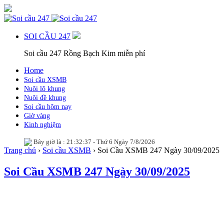
SOI CẦU 247
Soi cầu 247 Rồng Bạch Kim miễn phí
Home
Soi cầu XSMB
Nuôi lô khung
Nuôi đề khung
Soi cầu hôm nay
Giờ vàng
Kinh nghiệm
Bây giờ là :
21:32:38 - Thứ 6 Ngày 7/8/2026
Trang chủ
›
Soi cầu XSMB
›
Soi Cầu XSMB 247 Ngày 30/09/2025
Soi Cầu XSMB 247 Ngày 30/09/2025