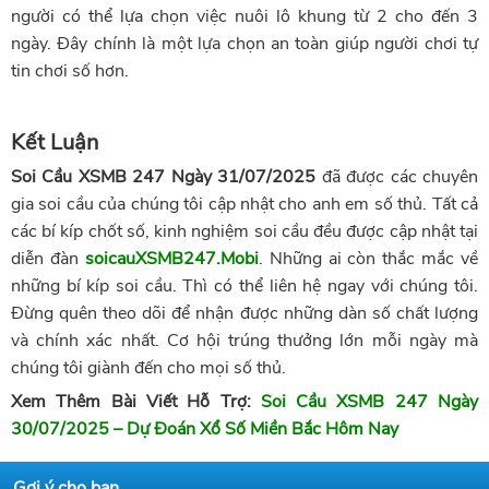
người có thể lựa chọn việc nuôi lô khung từ 2 cho đến 3
ngày. Đây chính là một lựa chọn an toàn giúp người chơi tự
tin chơi số hơn.
Kết Luận
Soi Cầu XSMB 247 Ngày 31/07/2025
đã được các chuyên
gia soi cầu của chúng tôi cập nhật cho anh em số thủ. Tất cả
các bí kíp chốt số, kinh nghiệm soi cầu đều được cập nhật tại
diễn đàn
soicauXSMB247.Mobi
. Những ai còn thắc mắc về
những bí kíp soi cầu. Thì có thể liên hệ ngay với chúng tôi.
Đừng quên theo dõi để nhận được những dàn số chất lượng
và chính xác nhất. Cơ hội trúng thưởng lớn mỗi ngày mà
chúng tôi giành đến cho mọi số thủ.
Xem Thêm Bài Viết Hỗ Trợ:
Soi Cầu XSMB 247 Ngày
30/07/2025 – Dự Đoán Xổ Số Miền Bắc Hôm Nay
Gợi ý cho bạn