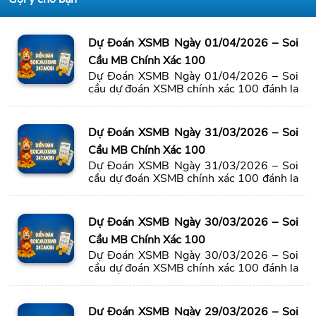
Dự Đoán XSMB Ngày 01/04/2026 – Soi
Cầu MB Chính Xác 100
Dự Đoán XSMB Ngày 01/04/2026 – Soi
cầu dự đoán XSMB chính xác 100 đánh la
thắng: Chuyên mục chốt số miễn phí cho
cộng đồng số thủ mỗi ngày.
Dự Đoán XSMB Ngày 31/03/2026 – Soi
Cầu MB Chính Xác 100
Dự Đoán XSMB Ngày 31/03/2026 – Soi
cầu dự đoán XSMB chính xác 100 đánh la
thắng: Chuyên mục chốt số miễn phí cho
cộng đồng số thủ mỗi ngày.
Dự Đoán XSMB Ngày 30/03/2026 – Soi
Cầu MB Chính Xác 100
Dự Đoán XSMB Ngày 30/03/2026 – Soi
cầu dự đoán XSMB chính xác 100 đánh la
thắng: Chuyên mục chốt số miễn phí cho
cộng đồng số thủ mỗi ngày.
Dự Đoán XSMB Ngày 29/03/2026 – Soi