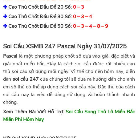
✤
Cao Thủ Chốt Đầu Đề 20 Số:
0 – 3
✤
Cao Thủ Chốt Đầu Đề 30 Số:
0 – 3 – 4
✤
Cao Thủ Chốt Đầu Đề 50 Số:
0 – 3 – 4 – 8 – 9
Soi Cầu XSMB 247 Pascal Ngày 31/07/2025
Pascal
là một phương pháp chốt số dựa vào giải đặc biệt và
giải nhất miền bắc. Đây là cách soi cầu được rất nhiều cao
thủ soi cầu sử dụng mỗi ngày. Vì thế cho nên hôm nay, diễn
đàn
soi cầu 247
của chúng tôi sẽ đưa ra hướng dẫn cho anh
em số thủ có thể áp dụng cách soi cầu này. Đặc thù của cách
soi cầu nay là việc dễ dàng sử dụng và hoàn thành nhanh
chóng.
Xem Thêm Bài Viết Hỗ Trợ:
Soi Cầu Song Thủ Lô Miền Bắc
Miễn Phí Hôm Nay