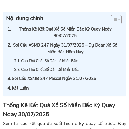
Nội dung chính
Thống Kê Kết Quả Xổ Số Miền Bắc Kỳ Quay Ngày
30/07/2025
Soi Cầu XSMB 247 Ngày 31/07/2025 – Dự Đoán Xổ Số
Miền Bắc Hôm Nay
Cao Thủ Chốt Số Dàn Lô Miền Bắc
Cao Thủ Chốt Số Dàn Đề Miền Bắc
Soi Cầu XSMB 247 Pascal Ngày 31/07/2025
Kết Luận
Thống Kê Kết Quả Xổ Số Miền Bắc Kỳ Quay
Ngày 30/07/2025
Xem lại các kết quả đã xuất hiện ở kỳ quay số trước. Đây