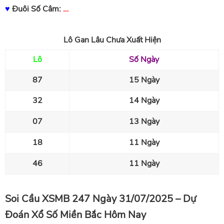
♥
Đuôi Số Câm:
…
Lô Gan Lâu Chưa Xuất Hiện
Lô
Số Ngày
87
15 Ngày
32
14 Ngày
07
13 Ngày
18
11 Ngày
46
11 Ngày
Soi Cầu XSMB 247 Ngày 31/07/2025 – Dự
Đoán Xổ Số Miền Bắc Hôm Nay