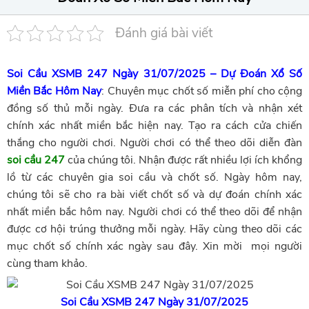
Đánh giá bài viết
Soi Cầu XSMB 247 Ngày 31/07/2025 – Dự Đoán Xổ Số
Miền Bắc Hôm Nay
: Chuyên mục chốt số miễn phí cho cộng
đồng số thủ mỗi ngày. Đưa ra các phân tích và nhận xét
chính xác nhất miền bắc hiện nay. Tạo ra cách cửa chiến
thắng cho người chơi. Người chơi có thể theo dõi diễn đàn
soi cầu 247
của chúng tôi. Nhận được rất nhiều lợi ích khổng
lồ từ các chuyên gia soi cầu và chốt số. Ngày hôm nay,
chúng tôi sẽ cho ra bài viết chốt số và dự đoán chính xác
nhất miền bắc hôm nay. Người chơi có thể theo dõi để nhận
được cơ hội trúng thưởng mỗi ngày. Hãy cùng theo dõi các
mục chốt số chính xác ngày sau đây. Xin mời mọi người
cùng tham khảo.
Soi Cầu XSMB 247 Ngày 31/07/2025