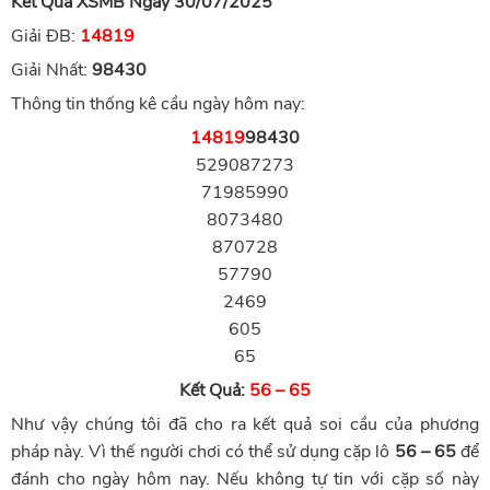
Kết Quả XSMB Ngày 30/07/2025
Giải ĐB:
14819
Giải Nhất:
98430
Thông tin thống kê cầu ngày hôm nay:
14819
98430
529087273
71985990
8073480
870728
57790
2469
605
65
Kết Quả:
56 – 65
Như vậy chúng tôi đã cho ra kết quả soi cầu của phương
pháp này. Vì thế người chơi có thể sử dụng cặp lô
56 – 65
để
đánh cho ngày hôm nay. Nếu không tự tin với cặp số này