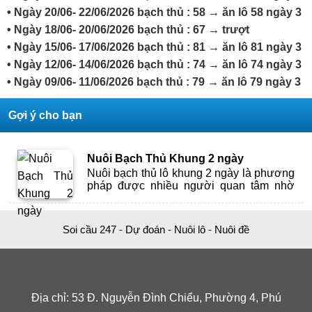
• Ngày 20/06- 22/06/2026 bạch thủ : 58 → ăn lô 58 ngày 3
• Ngày 18/06- 20/06/2026 bạch thủ : 67 → trượt
• Ngày 15/06- 17/06/2026 bạch thủ : 81 → ăn lô 81 ngày 3
• Ngày 12/06- 14/06/2026 bạch thủ : 74 → ăn lô 74 ngày 3
• Ngày 09/06- 11/06/2026 bạch thủ : 79 → ăn lô 79 ngày 3
Gợi ý cho bạn
Nuôi Bạch Thủ Khung 2 ngày
Nuôi bạch thủ lô khung 2 ngày là phương
pháp được nhiều người quan tâm nhờ
cách tiếp cận dựa trên thống kê ngắn hạn
và chu kỳ số. Thay
Soi cầu 247 - Dự đoán - Nuôi lô - Nuôi đề
Địa chỉ: 53 Đ. Nguyễn Đình Chiểu, Phường 4, Phú