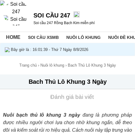
SOI CẦU 247
Soi cầu 247 Rồng Bạch Kim miễn phí
HOME
SOI CẦU XSMB
NUÔI LÔ KHUNG
NUÔI ĐỀ KH
Bây giờ là :
16:01:40 - Thứ 7 Ngày 8/8/2026
Trang chủ
›
Nuôi lô khung
›
Bach Thủ Lô Khung 3 Ngày
Bach Thủ Lô Khung 3 Ngày
Đánh giá bài viết
Nuôi bạch thủ lô khung 3 ngày
đang là phương pháp
được nhiều người chơi lựa chọn nhờ khung ngắn, dễ theo
dõi và kiểm soát rủi ro hiệu quả. Cách nuôi này tập trung vào