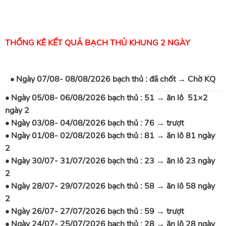
THỐNG KÊ KẾT QUẢ BẠCH THỦ KHUNG 2 NGÀY
• Ngày 07/08- 08/08/2026 bạch thủ : đã chốt → Chờ KQ
• Ngày 05/08- 06/08/2026 bạch thủ : 51 → ăn lô 51×2
ngày 2
• Ngày 03/08- 04/08/2026 bạch thủ : 76 → trượt
• Ngày 01/08- 02/08/2026 bạch thủ : 81 → ăn lô 81 ngày
2
• Ngày 30/07- 31/07/2026 bạch thủ : 23 → ăn lô 23 ngày
2
• Ngày 28/07- 29/07/2026 bạch thủ : 58 → ăn lô 58 ngày
2
• Ngày 26/07- 27/07/2026 bạch thủ : 59 → trượt
• Ngày 24/07- 25/07/2026 bạch thủ : 28 → ăn lô 28 ngày