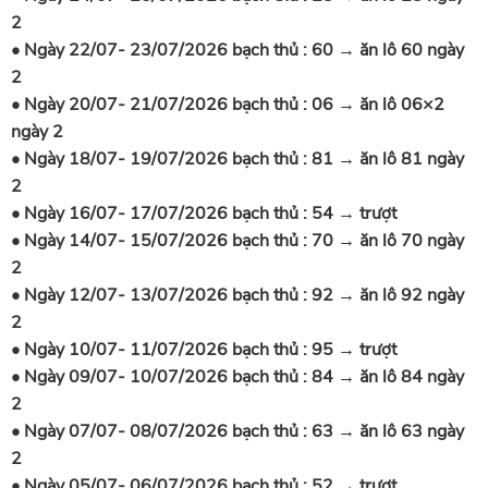
2
• Ngày 22/07- 23/07/2026 bạch thủ : 60 → ăn lô 60 ngày
2
• Ngày 20/07- 21/07/2026 bạch thủ : 06 → ăn lô 06×2
ngày 2
• Ngày 18/07- 19/07/2026 bạch thủ : 81 → ăn lô 81 ngày
2
• Ngày 16/07- 17/07/2026 bạch thủ : 54 → trượt
• Ngày 14/07- 15/07/2026 bạch thủ : 70 → ăn lô 70 ngày
2
• Ngày 12/07- 13/07/2026 bạch thủ : 92 → ăn lô 92 ngày
2
• Ngày 10/07- 11/07/2026 bạch thủ : 95 → trượt
• Ngày 09/07- 10/07/2026 bạch thủ : 84 → ăn lô 84 ngày
2
• Ngày 07/07- 08/07/2026 bạch thủ : 63 → ăn lô 63 ngày
2
• Ngày 05/07- 06/07/2026 bạch thủ : 52 → trượt