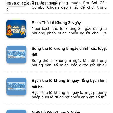
Bạn là người đang muốn tìm Soi Cầu
Combo Chuẩn đẹp nhất để chơi trong
ngày hôm nay mà chưa biết đánh con gì
để trúng, hãy để cho các chuyên gia
Bach Thủ Lô Khung 3 Ngày
Nuôi bạch thủ lô khung 3 ngày đang là
phương pháp được nhiều người chơi lựa
chọn nhờ khung ngắn, dễ theo dõi và kiểm
soát rủi ro hiệu quả. Cách
Song thủ lô khung 5 ngày chính xác tuyệt
đối
Song thủ lô khung 5 ngày là một trong
những dàn số miền bắc được rất nhiều
anh em số thủ lựa chọn mỗi ngày. Đây là
một phương pháp
Bạch thủ lô khung 5 ngày rồng bạch kim
bất bại
Bạch thủ lô khung 5 ngày là một phương
pháp nuôi lô được rất nhiều anh em số thủ
lựa chọn. Đây được xem là phương pháp
soi cầu có
Nuôi Lô Kép Khung 3 Ngày