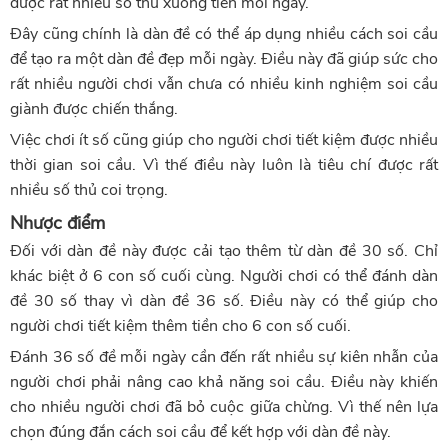
được rất nhiều số thủ xuống tiền mỗi ngày.
Đây cũng chính là dàn đề có thể áp dụng nhiều cách soi cầu
để tạo ra một dàn đề đẹp mỗi ngày. Điều này đã giúp sức cho
rất nhiều người chơi vẫn chưa có nhiều kinh nghiệm soi cầu
giành được chiến thắng.
Việc chơi ít số cũng giúp cho người chơi tiết kiệm được nhiều
thời gian soi cầu. Vì thế điều này luôn là tiêu chí được rất
nhiều số thủ coi trọng.
Nhược điểm
Đối với dàn đề này được cải tạo thêm từ dàn đề 30 số. Chỉ
khác biệt ở 6 con số cuối cùng. Người chơi có thể đánh dàn
đề 30 số thay vì dàn đề 36 số. Điều này có thể giúp cho
người chơi tiết kiệm thêm tiền cho 6 con số cuối.
Đánh 36 số đề mỗi ngày cần đến rất nhiều sự kiên nhẫn của
người chơi phải nâng cao khả năng soi cầu. Điều này khiến
cho nhiều người chơi đã bỏ cuộc giữa chừng. Vì thế nên lựa
chọn đúng đắn cách soi cầu để kết hợp với dàn đề này.