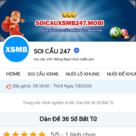
SOI CẦU 247
Soi cầu 247 Rồng Bạch Kim miễn phí
HOME
SOI CẦU XSMB
NUÔI LÔ KHUNG
NUÔI ĐỀ KHU
Bây giờ là :
09:18:01 - Thứ 6 Ngày 7/8/2026
Trang chủ
›
Kinh nghiệm lô đề
›
Dàn Đề 36 Số Bất Tử
Dàn Đề 36 Số Bất Tử
5/5 - 1 bình chọn