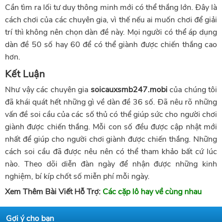
Cần tìm ra lối tư duy thông minh mới có thể thắng lớn. Đây là
cách chơi của các chuyên gia, vì thế nếu ai muốn chơi để giải
trí thì không nên chọn dàn đề này. Mọi người có thể áp dụng
dàn đề 50 số hay 60 để có thể giành được chiến thắng cao
hơn.
Kết Luận
Như vậy các chuyên gia
soicauxsmb247.mobi
của chúng tôi
đã khái quát hết những gì về dàn đề 36 số. Đã nêu rõ những
vấn đề soi cầu của các số thủ có thể giúp sức cho người chơi
giành được chiến thắng. Mỗi con số đều được cập nhật mới
nhất để giúp cho người chơi giành được chiến thắng. Những
cách soi cầu đã được nêu nên có thể tham khảo bất cứ lúc
nào. Theo dõi diễn đàn ngày để nhận được những kinh
nghiệm, bí kíp chốt số miễn phí mỗi ngày.
Xem Thêm Bài Viết Hỗ Trợ:
Các cặp lô hay về cùng nhau
Gợi ý cho bạn