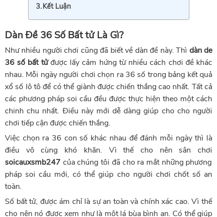
Kết Luận
Dàn Đề 36 Số Bất tử Là Gì?
Như nhiều người chơi cũng đã biết về dàn đề này. Thì
dàn de
36 số bất tử
được lấy cảm hứng từ nhiều cách chơi đề khác
nhau. Mỗi ngày người chơi chọn ra 36 số trong bảng kết quả
xổ số lô tô để có thể giành được chiến thắng cao nhất. Tất cả
các phương pháp soi cầu đều được thực hiện theo một cách
chinh chu nhất. Điều này mới dễ dàng giúp cho cho người
chơi tiếp cận được chiến thắng.
Việc chọn ra 36 con số khác nhau để đánh mỗi ngày thì là
điều vô cùng khó khăn. Vì thế cho nên sân chơi
soicauxsmb247
của chúng tôi đã cho ra mắt những phương
pháp soi cầu mới, có thể giúp cho người chơi chốt số an
toàn.
Số bất tử, được ám chỉ là sự an toàn và chính xác cao. Vì thế
cho nên nó được xem như là một lá bùa bình an. Có thể giúp