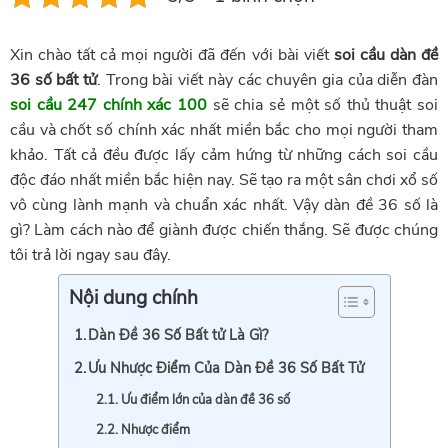
Xin chào tất cả mọi người đã đến với bài viết
soi cầu dàn đề
36 số bất tử
. Trong bài viết này các chuyên gia của diễn đàn
soi cầu 247 chính xác 100
sẽ chia sẻ một số thủ thuật soi
cầu và chốt số chính xác nhất miền bắc cho mọi người tham
khảo. Tất cả đều được lấy cảm hứng từ những cách soi cầu
độc đáo nhất miền bắc hiện nay. Sẽ tạo ra một sân chơi xổ số
vô cùng lành mạnh và chuẩn xác nhất. Vậy dàn đề 36 số là
gì? Làm cách nào để giành được chiến thắng. Sẽ được chúng
tôi trả lời ngay sau đây.
Nội dung chính
Dàn Đề 36 Số Bất tử Là Gì?
Ưu Nhược Điểm Của Dàn Đề 36 Số Bất Tử
Ưu điểm lớn của dàn đề 36 số
Nhược điểm