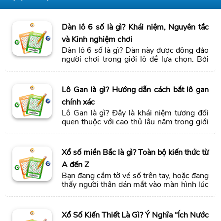
Dàn lô 6 số là gì? Khái niệm, Nguyên tắc
và Kinh nghiệm chơi
Dàn lô 6 số là gì? Dàn này được đông đảo
người chơi trong giới lô đề lựa chọn. Bởi
dàn này mang tính an toàn và tỷ lệ thắng
Lô Gan là gì? Hướng dẫn cách bắt lô gan
chính xác
Lô Gan là gì? Đây là khái niệm tương đối
quen thuộc với cao thủ lâu năm trong giới
lô đề. Đối với người mới bắt đầu chơi, thì
đây
Xổ số miền Bắc là gì? Toàn bộ kiến thức từ
A đến Z
Bạn đang cầm tờ vé số trên tay, hoặc đang
thấy người thân dán mắt vào màn hình lúc
18h15 mỗi tối. Bạn tò mò: Xổ số miền
bắc là
Xổ Số Kiến Thiết Là Gì? Ý Nghĩa “Ích Nước