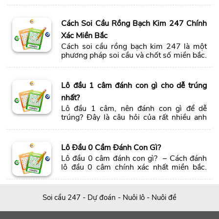
Soicauxsmb247.mobi không chỉ đơn
thuần là một trang web cung cấp con số
Cách Soi Cầu Rồng Bạch Kim 247 Chính
Xác Miền Bắc
Cách soi cầu rồng bạch kim 247 là một
phương pháp soi cầu và chốt số miền bắc.
Đây được xem như một trong những cách
chốt số có giá
Lô đầu 1 câm đánh con gì cho dễ trúng
nhất?
Lô đầu 1 câm, nên đánh con gì để dễ
trúng? Đây là câu hỏi của rất nhiều anh
em số thủ đang loay hoay đi tìm kiếm bấy
lâu
Lô Đầu 0 Cầm Đánh Con Gì?
Lô đầu 0 câm đánh con gì? – Cách đánh
lô đầu 0 câm chính xác nhất miền bắc.
Đầu câm chính là những thắc mắc của
nhiều số thủ
Soi cầu 247 - Dự đoán - Nuôi lô - Nuôi đề