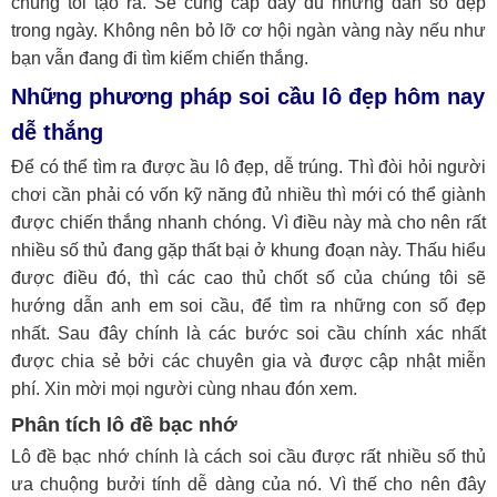
chúng tôi tạo ra. Sẽ cung cấp đầy đủ những dàn số đẹp
trong ngày. Không nên bỏ lỡ cơ hội ngàn vàng này nếu như
bạn vẫn đang đi tìm kiếm chiến thắng.
Những phương pháp soi cầu lô đẹp hôm nay
dễ thắng
Để có thể tìm ra được ầu lô đẹp, dễ trúng. Thì đòi hỏi người
chơi cần phải có vốn kỹ năng đủ nhiều thì mới có thể giành
được chiến thắng nhanh chóng. Vì điều này mà cho nên rất
nhiều số thủ đang gặp thất bại ở khung đoạn này. Thấu hiểu
được điều đó, thì các cao thủ chốt số của chúng tôi sẽ
hướng dẫn anh em soi cầu, để tìm ra những con số đẹp
nhất. Sau đây chính là các bước soi cầu chính xác nhất
được chia sẻ bởi các chuyên gia và được cập nhật miễn
phí. Xin mời mọi người cùng nhau đón xem.
Phân tích lô đề bạc nhớ
Lô đề bạc nhớ chính là cách soi cầu được rất nhiều số thủ
ưa chuộng bưởi tính dễ dàng của nó. Vì thế cho nên đây