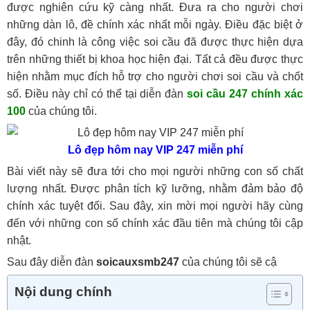
được nghiên cứu kỹ càng nhất. Đưa ra cho người chơi
những dàn lô, đề chính xác nhất mỗi ngày. Điều đặc biệt ở
đây, đó chinh là công việc soi cầu đã được thực hiện dựa
trên những thiết bị khoa học hiện đại. Tất cả đều được thực
hiện nhằm mục đích hỗ trợ cho người chơi soi cầu và chốt
số. Điều này chỉ có thể tại diễn đàn
soi cầu 247 chính xác
100
của chúng tôi.
Lô đẹp hôm nay VIP 247 miễn phí
Bài viết này sẽ đưa tới cho mọi người những con số chất
lượng nhất. Được phân tích kỹ lưỡng, nhằm đảm bảo độ
chính xác tuyệt đối. Sau đây, xin mời mọi người hãy cùng
đến với những con số chính xác đầu tiên mà chúng tôi cập
nhật.
Sau đây diễn đàn
soicauxsmb247
của chúng tôi sẽ cậ
Nội dung chính