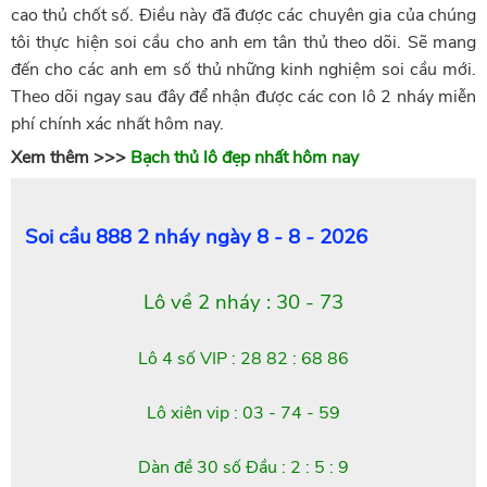
cao thủ chốt số. Điều này đã được các chuyên gia của chúng
tôi thực hiện soi cầu cho anh em tân thủ theo dõi. Sẽ mang
đến cho các anh em số thủ những kinh nghiệm soi cầu mới.
Theo dõi ngay sau đây để nhận được các con lô 2 nháy miễn
phí chính xác nhất hôm nay.
Xem thêm >>>
Bạch thủ lô đẹp nhất hôm nay
️Soi cầu 888 2 nháy ngày 8 - 8 - 2026
Lô về 2 nháy : 30 - 73
Lô 4 số VIP : 28 82 : 68 86
Lô xiên vip : 03 - 74 - 59
Dàn đề 30 số Đầu : 2 : 5 : 9