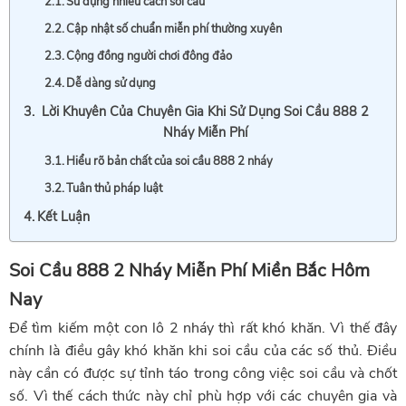
Sử dụng nhiều cách soi cầu
Cập nhật số chuẩn miễn phí thường xuyên
Cộng đồng người chơi đông đảo
Dễ dàng sử dụng
Lời Khuyên Của Chuyên Gia Khi Sử Dụng Soi Cầu 888 2
Nháy Miễn Phí
Hiểu rõ bản chất của soi cầu 888 2 nháy
Tuân thủ pháp luật
Kết Luận
Soi Cầu 888 2 Nháy Miễn Phí Miền Bắc Hôm
Nay
Để tìm kiếm một con lô 2 nháy thì rất khó khăn. Vì thế đây
chính là điều gây khó khăn khi soi cầu của các số thủ. Điều
này cần có được sự tỉnh táo trong công việc soi cầu và chốt
số. Vì thế cách thức này chỉ phù hợp với các chuyên gia và