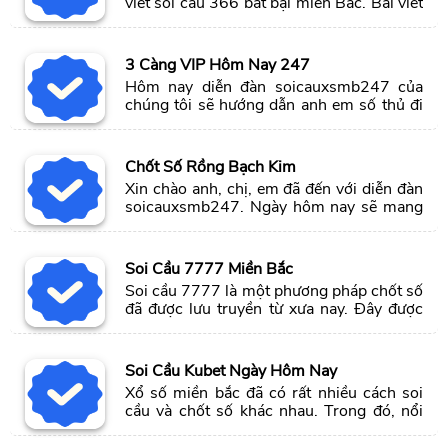
viết soi cầu 366 bất bại miền Bắc. Bài viết
này được thực hiện bởi các chuyên gia
chốt số hàng
3 Càng VIP Hôm Nay 247
Hôm nay diễn đàn soicauxsmb247 của
chúng tôi sẽ hướng dẫn anh em số thủ đi
tìm kiếm 3 càng VIP hôm nay. Tất cả đều
sử dụng phương pháp
Chốt Số Rồng Bạch Kim
Xin chào anh, chị, em đã đến với diễn đàn
soicauxsmb247. Ngày hôm nay sẽ mang
đến cho mọi người bài viết chốt số rồng
bạch kim miền bắc miễn
Soi Cầu 7777 Miền Bắc
Soi cầu 7777 là một phương pháp chốt số
đã được lưu truyền từ xưa nay. Đây được
xem như là một bảo vật có thể giúp người
chơi nâng
Soi Cầu Kubet Ngày Hôm Nay
Xổ số miền bắc đã có rất nhiều cách soi
cầu và chốt số khác nhau. Trong đó, nổi
lên bằng sự chính xác chính là cách soi
cầu Kubet.