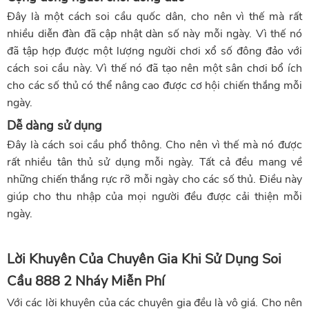
Đây là một cách soi cầu quốc dân, cho nên vì thế mà rất
nhiều diễn đàn đã cập nhật dàn số này mỗi ngày. Vì thế nó
đã tập hợp được một lượng người chơi xổ số đông đảo với
cách soi cầu này. Vì thế nó đã tạo nên một sân chơi bổ ích
cho các số thủ có thể nâng cao được cơ hội chiến thắng mỗi
ngày.
Dễ dàng sử dụng
Đây là cách soi cầu phổ thông. Cho nên vì thế mà nó được
rất nhiều tân thủ sử dụng mỗi ngày. Tất cả đều mang về
những chiến thắng rực rỡ mỗi ngày cho các số thủ. Điều này
giúp cho thu nhập của mọi người đều được cải thiện mỗi
ngày.
Lời Khuyên Của Chuyên Gia Khi Sử Dụng Soi
Cầu 888 2 Nháy Miễn Phí
Với các lời khuyên của các chuyên gia đều là vô giá. Cho nên