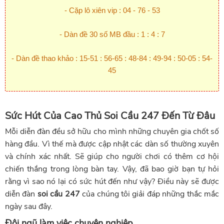
- Cặp lô xiên vip : 04 - 76 - 53
- Dàn đề 30 số MB đầu : 1 : 4 : 7
- Dàn đề thao khảo : 15-51 : 56-65 : 48-84 : 49-94 : 50-05 : 54-
45
Sức Hút Của Cao Thủ Soi Cầu 247 Đến Từ Đâu
Mỗi diễn đàn đều sở hữu cho mình những chuyên gia chốt số
hàng đầu. Vì thế mà được cập nhật các dàn số thường xuyên
và chính xác nhất. Sẽ giúp cho người chơi có thêm cơ hội
chiến thắng trong lòng bàn tay. Vậy, đã bao giờ bạn tự hỏi
rằng vì sao nó lại có sức hút đến như vậy? Điều này sẽ được
diễn đàn
soi cầu 247
của chúng tôi giải đáp những thắc mắc
ngày sau đây.
Đội ngũ làm việc chuyên nghiệp