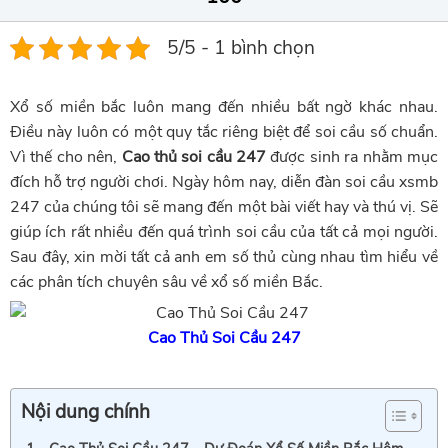
5/5 - 1 bình chọn
Xổ số miền bắc luôn mang đến nhiều bất ngờ khác nhau.
Điều này luôn có một quy tắc riêng biệt để soi cầu số chuẩn.
Vì thế cho nên,
Cao thủ soi cầu 247
được sinh ra nhằm mục
đích hỗ trợ người chơi. Ngày hôm nay, diễn đàn soi cầu xsmb
247 của chúng tôi sẽ mang đến một bài viết hay và thú vị. Sẽ
giúp ích rất nhiều đến quá trình soi cầu của tất cả mọi người.
Sau đây, xin mời tất cả anh em số thủ cùng nhau tìm hiểu về
các phân tích chuyên sâu về xổ số miền Bắc.
Cao Thủ Soi Cầu 247
Nội dung chính