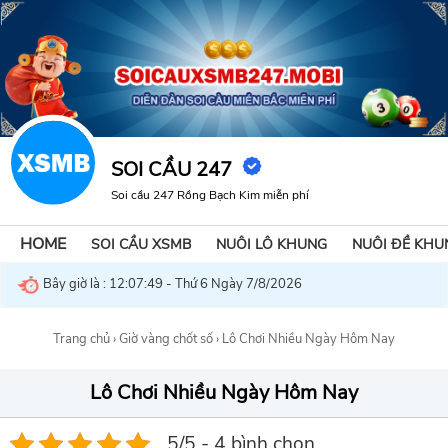
SOI CẦU 247
Soi cầu 247 Rồng Bạch Kim miễn phí
HOME
SOI CẦU XSMB
NUÔI LÔ KHUNG
NUÔI ĐỀ KHU
Bây giờ là :
12:07:50 - Thứ 6 Ngày 7/8/2026
Trang chủ
›
Giờ vàng chốt số
›
Lô Chơi Nhiều Ngày Hôm Nay
Lô Chơi Nhiều Ngày Hôm Nay
5/5 - 4 bình chọn