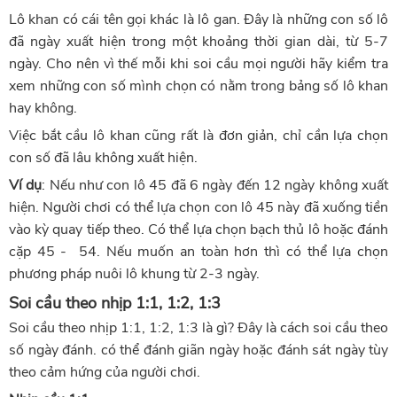
Lô khan có cái tên gọi khác là lô gan. Đây là những con số lô
đã ngày xuất hiện trong một khoảng thời gian dài, từ 5-7
ngày. Cho nên vì thế mỗi khi soi cầu mọi người hãy kiểm tra
xem những con số mình chọn có nằm trong bảng số lô khan
hay không.
Việc bắt cầu lô khan cũng rất là đơn giản, chỉ cần lựa chọn
con số đã lâu không xuất hiện.
Ví dụ
: Nếu như con lô 45 đã 6 ngày đến 12 ngày không xuất
hiện. Người chơi có thể lựa chọn con lô 45 này đã xuống tiền
vào kỳ quay tiếp theo. Có thể lựa chọn bạch thủ lô hoặc đánh
cặp 45 - 54. Nếu muốn an toàn hơn thì có thể lựa chọn
phương pháp nuôi lô khung từ 2-3 ngày.
Soi cầu theo nhịp 1:1, 1:2, 1:3
Soi cầu theo nhịp 1:1, 1:2, 1:3 là gì? Đây là cách soi cầu theo
số ngày đánh. có thể đánh giãn ngày hoặc đánh sát ngày tùy
theo cảm hứng của người chơi.