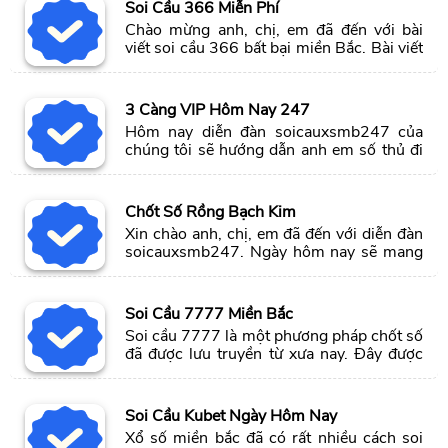
Soi Cầu 366 Miễn Phí
Chào mừng anh, chị, em đã đến với bài
viết soi cầu 366 bất bại miền Bắc. Bài viết
này được thực hiện bởi các chuyên gia
chốt số hàng
3 Càng VIP Hôm Nay 247
Hôm nay diễn đàn soicauxsmb247 của
chúng tôi sẽ hướng dẫn anh em số thủ đi
tìm kiếm 3 càng VIP hôm nay. Tất cả đều
sử dụng phương pháp
Chốt Số Rồng Bạch Kim
Xin chào anh, chị, em đã đến với diễn đàn
soicauxsmb247. Ngày hôm nay sẽ mang
đến cho mọi người bài viết chốt số rồng
bạch kim miền bắc miễn
Soi Cầu 7777 Miền Bắc
Soi cầu 7777 là một phương pháp chốt số
đã được lưu truyền từ xưa nay. Đây được
xem như là một bảo vật có thể giúp người
chơi nâng
Soi Cầu Kubet Ngày Hôm Nay
Xổ số miền bắc đã có rất nhiều cách soi