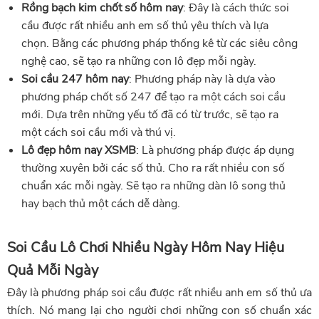
Rồng bạch kim chốt số hôm nay
: Đây là cách thức soi
cầu được rất nhiều anh em số thủ yêu thích và lựa
chọn. Bằng các phương pháp thống kê từ các siêu công
nghệ cao, sẽ tạo ra những con lô đẹp mỗi ngày.
Soi cầu 247 hôm nay
: Phương pháp này là dựa vào
phương pháp chốt số 247 để tạo ra một cách soi cầu
mới. Dựa trên những yếu tố đã có từ trước, sẽ tạo ra
một cách soi cầu mới và thú vị.
Lô đẹp hôm nay XSMB
: Là phương pháp được áp dụng
thường xuyên bởi các số thủ. Cho ra rất nhiều con số
chuẩn xác mỗi ngày. Sẽ tạo ra những dàn lô song thủ
hay bạch thủ một cách dễ dàng.
Soi Cầu Lô Chơi Nhiều Ngày Hôm Nay Hiệu
Quả Mỗi Ngày
Đây là phương pháp soi cầu được rất nhiều anh em số thủ ưa
thích. Nó mang lại cho người chơi những con số chuẩn xác