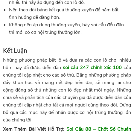
nhiều thì hãy áp dụng đến con lô đó.
Nên theo dõi bảng kết quả thường xuyên để nắm bắt
tình huống dễ dàng hơn.
Không nên áp dụng thường xuyên, hãy soi cầu đều đặn
thì mới có cơ hội trúng thưởng lớn.
Kết Luận
Những phương pháp bắt lô và đưa ra các con lô chơi nhiều
hôm nay đã được diễn đàn
soi cầu 247 chính xác 100
của
chúng tôi cập nhật cho các số thủ. Bằng những phương pháp
đầy khoa học và mang nét đẹp hiện đại, sẽ mang lại cho
cộng đồng số thủ những con lô đẹp nhất mỗi ngày. Những
chia sẻ và phân tích của các chuyên gia đã được diễn đàn của
chúng tôi cập nhật cho tất cả mọi người cùng theo dõi. Đừng
bỏ qua các mục này để nhận được cơ hội trúng thưởng lớn
của chúng tôi.
Xem Thêm Bài Viết Hỗ Trợ:
Soi Cầu 88 – Chốt Số Chuẩn