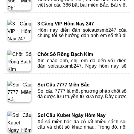
viết soi cầu 366 bất bại miền Bắc. Bài viết
này được thực hiện bởi các chuyên gia
chốt số hàng
3 Càng VIP Hôm Nay 247
Hôm nay diễn đàn soicauxsmb247 của
chúng tôi sẽ hướng dẫn anh em số thủ đi
tìm kiếm 3 càng VIP hôm nay. Tất cả đều
sử dụng phương pháp
Chốt Số Rồng Bạch Kim
Xin chào anh, chị, em đã đến với diễn
đàn soicauxsmb247. Ngày hôm nay sẽ
mang đến cho mọi người bài viết chốt số
rồng bạch kim miền bắc miễn
Soi Cầu 7777 Miền Bắc
Soi cầu 7777 là một phương pháp chốt số
đã được lưu truyền từ xưa nay. Đây được
xem như là một bảo vật có thể giúp người
chơi nâng
Soi Cầu Kubet Ngày Hôm Nay
Xổ số miền bắc đã có rất nhiều cách soi
cầu và chốt số khác nhau. Trong đó, nổi
lên bằng sự chính xác chính là cách soi