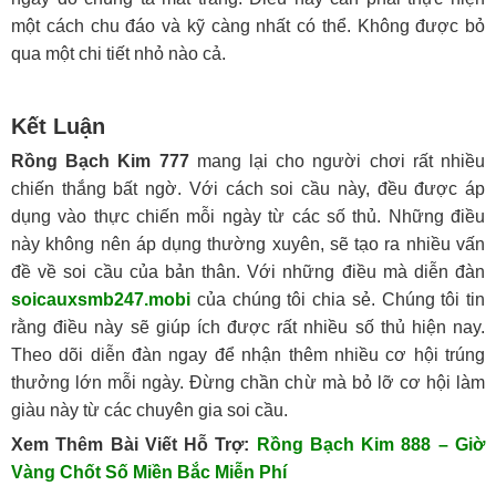
một cách chu đáo và kỹ càng nhất có thể. Không được bỏ
qua một chi tiết nhỏ nào cả.
Kết Luận
Rồng Bạch Kim 777
mang lại cho người chơi rất nhiều
chiến thắng bất ngờ. Với cách soi cầu này, đều được áp
dụng vào thực chiến mỗi ngày từ các số thủ. Những điều
này không nên áp dụng thường xuyên, sẽ tạo ra nhiều vấn
đề về soi cầu của bản thân. Với những điều mà diễn đàn
soicauxsmb247.mobi
của chúng tôi chia sẻ. Chúng tôi tin
rằng điều này sẽ giúp ích được rất nhiều số thủ hiện nay.
Theo dõi diễn đàn ngay để nhận thêm nhiều cơ hội trúng
thưởng lớn mỗi ngày. Đừng chần chừ mà bỏ lỡ cơ hội làm
giàu này từ các chuyên gia soi cầu.
Xem Thêm Bài Viết Hỗ Trợ:
Rồng Bạch Kim 888 – Giờ
Vàng Chốt Số Miền Bắc Miễn Phí