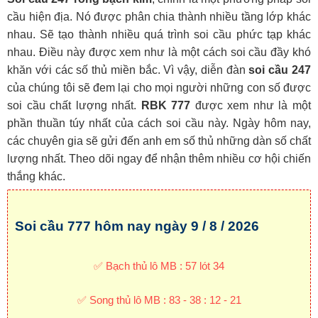
cầu hiện địa. Nó được phân chia thành nhiều tầng lớp khác
nhau. Sẽ tạo thành nhiều quá trình soi cầu phức tạp khác
nhau. Điều này được xem như là một cách soi cầu đầy khó
khăn với các số thủ miền bắc. Vì vậy, diễn đàn
soi cầu 247
của chúng tôi sẽ đem lại cho mọi người những con số được
soi cầu chất lượng nhất.
RBK 777
được xem như là một
phần thuần túy nhất của cách soi cầu này. Ngày hôm nay,
các chuyên gia sẽ gửi đến anh em số thủ những dàn số chất
lượng nhất. Theo dõi ngay để nhận thêm nhiều cơ hội chiến
thắng khác.
Soi cầu 777 hôm nay ngày 9 / 8 / 2026
✅ Bạch thủ lô MB : 57 lót 34
✅ Song thủ lô MB : 83 - 38 : 12 - 21