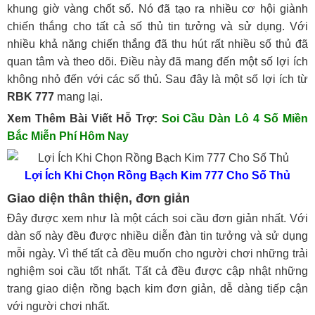
khung giờ vàng chốt số. Nó đã tạo ra nhiều cơ hội giành
chiến thắng cho tất cả số thủ tin tưởng và sử dụng. Với
nhiều khả năng chiến thắng đã thu hút rất nhiều số thủ đã
quan tâm và theo dõi. Điều này đã mang đến một số lợi ích
không nhỏ đến với các số thủ. Sau đây là một số lợi ích từ
RBK 777
mang lại.
Xem Thêm Bài Viết Hỗ Trợ:
Soi Cầu Dàn Lô 4 Số Miền
Bắc Miễn Phí Hôm Nay
Lợi Ích Khi Chọn Rồng Bạch Kim 777 Cho Số Thủ
Giao diện thân thiện, đơn giản
Đây được xem như là một cách soi cầu đơn giản nhất. Với
dàn số này đều được nhiều diễn đàn tin tưởng và sử dụng
mỗi ngày. Vì thế tất cả đều muốn cho người chơi những trải
nghiệm soi cầu tốt nhất. Tất cả đều được cập nhật những
trang giao diện rồng bạch kim đơn giản, dễ dàng tiếp cận
với người chơi nhất.