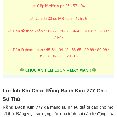
✅ Cặp lô xiên vip : 35 - 57 - 94
✅ Dàn đề 30 số MB đầu : 2 : 5 : 6
✅ Dàn đề thao khảo : 56-65 : 78-87 : 34-43 : 70-07 : 22-33 :
74-47
✅ Dàn lô tham khảo : 45-54 : 34-43 : 56-65 : 89-98 : 80-08 :
35-53 : 36 - 63 : 20 - 02
CHÚC ANH EM LUÔN – MAY MẮN !
Lợi Ích Khi Chọn Rồng Bạch Kim 777 Cho
Số Thủ
Rồng Bạch Kim 777
đã mang lại nhiều giá trị cao cho mọi
số thủ. Bằng việc sử dụng các quá trình soi cầu tự động của