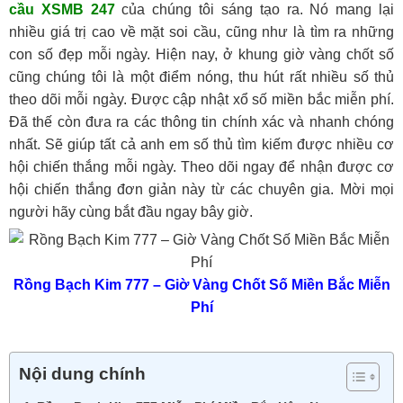
cầu XSMB 247
của chúng tôi sáng tạo ra. Nó mang lại
nhiều giá trị cao về mặt soi cầu, cũng như là tìm ra những
con số đẹp mỗi ngày. Hiện nay, ở khung giờ vàng chốt số
cũng chúng tôi là một điểm nóng, thu hút rất nhiều số thủ
theo dõi mỗi ngày. Được cập nhật xổ số miền bắc miễn phí.
Đã thế còn đưa ra các thông tin chính xác và nhanh chóng
nhất. Sẽ giúp tất cả anh em số thủ tìm kiếm được nhiều cơ
hội chiến thắng mỗi ngày. Theo dõi ngay để nhận được cơ
hội chiến thắng đơn giản này từ các chuyên gia. Mời mọi
người hãy cùng bắt đầu ngay bây giờ.
Rồng Bạch Kim 777 – Giờ Vàng Chốt Số Miền Bắc Miễn
Phí
Nội dung chính