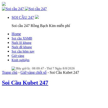
SOI CẦU 247
Soi cầu 247 Rồng Bạch Kim miễn phí
Home
Soi cầu XSMB
Nuôi lô khung
Nuôi đề khung
Soi cầu hôm nay
Giờ vàng
Kinh nghiệm
Bây giờ là :
08:09:48 - Thứ 7 Ngày 8/8/2026
Trang chủ
›
Giờ vàng chốt số
›
Soi Cầu Kubet 247
Soi Cầu Kubet 247