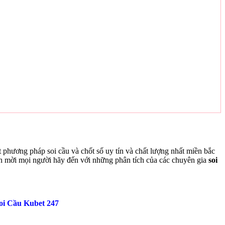
phương pháp soi cầu và chốt số uy tín và chất lượng nhất miền bắc
in mời mọi người hãy đến với những phân tích của các chuyên gia
soi
oi Cầu Kubet 247