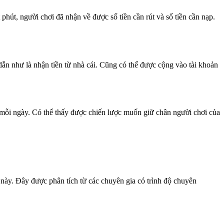
hút, người chơi đã nhận về được số tiền cần rút và số tiền cần nạp.
dẫn như là nhận tiền từ nhà cái. Cũng có thể được cộng vào tài khoản
mỗi ngày. Có thể thấy được chiến lược muốn giữ chân người chơi của
u này. Đây được phân tích từ các chuyên gia có trình độ chuyên