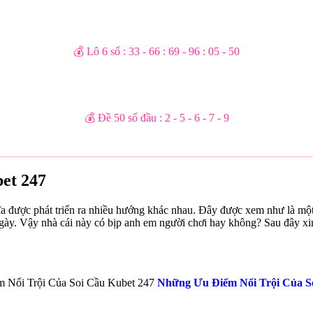
💰 Lô 6 số : 33 - 66 : 69 - 96 : 05 - 50
💰 Đề 50 số đầu : 2 - 5 - 6 - 7 - 9
et 247
a được phát triển ra nhiều hướng khác nhau. Đây được xem như là một 
 ngày. Vậy nhà cái này có bịp anh em người chơi hay không? Sau đây x
Những Ưu Điểm Nổi Trội Của S