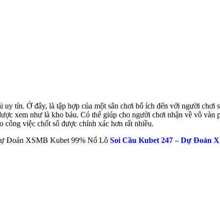
uy tín. Ở đây, là tập hợp của một sân chơi bổ ích đến với người chơi 
t được xem như là kho báu. Có thể giúp cho người chơi nhận về vô vàn
 công việc chốt số được chính xác hơn rất nhiều.
Soi Cầu Kubet 247 – Dự Đoán