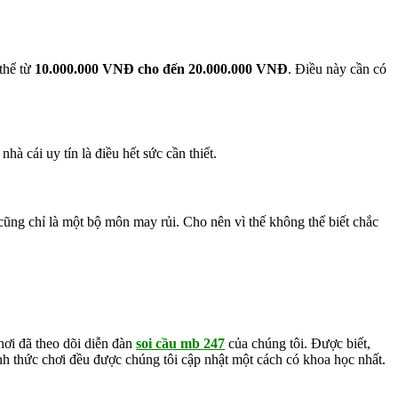
 thể từ
10.000.000 VNĐ cho đến 20.000.000 VNĐ
. Điều này cần có
hà cái uy tín là điều hết sức cần thiết.
 cũng chỉ là một bộ môn may rủi. Cho nên vì thế không thể biết chắc
hơi đã theo dõi diễn đàn
soi cầu mb 247
của chúng tôi. Được biết,
 thức chơi đều được chúng tôi cập nhật một cách có khoa học nhất.