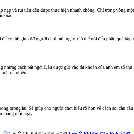
 nạp và rút tiền đều được thực hiện nhanh chóng. Chỉ trong vòng một p
ái khác.
ãi để có thể giúp đỡ người chơi mỗi ngày. Có thể nói đến phần quà hấp 
ng những cách bất ngờ. Đều được gửi vào tài khoản của anh em số thủ 
 hơn rất nhiều.
rong tương lai. Sẽ giúp cho người chơi hiểu rõ hơn về cách soi cầu cầ
ến thắng mỗi ngày.
Lưu Ý Khi Soi Cầu Kubet 247