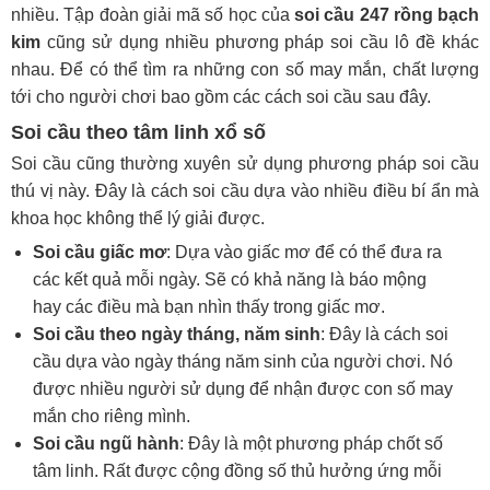
nhiều. Tập đoàn giải mã số học của
soi cầu 247 rồng bạch
kim
cũng sử dụng nhiều phương pháp soi cầu lô đề khác
nhau. Để có thể tìm ra những con số may mắn, chất lượng
tới cho người chơi bao gồm các cách soi cầu sau đây.
Soi cầu theo tâm linh xổ số
Soi cầu cũng thường xuyên sử dụng phương pháp soi cầu
thú vị này. Đây là cách soi cầu dựa vào nhiều điều bí ẩn mà
khoa học không thể lý giải được.
Soi cầu giấc mơ
: Dựa vào giấc mơ để có thể đưa ra
các kết quả mỗi ngày. Sẽ có khả năng là báo mộng
hay các điều mà bạn nhìn thấy trong giấc mơ.
Soi cầu theo ngày tháng, năm sinh
: Đây là cách soi
cầu dựa vào ngày tháng năm sinh của người chơi. Nó
được nhiều người sử dụng để nhận được con số may
mắn cho riêng mình.
Soi cầu ngũ hành
: Đây là một phương pháp chốt số
tâm linh. Rất được cộng đồng số thủ hưởng ứng mỗi