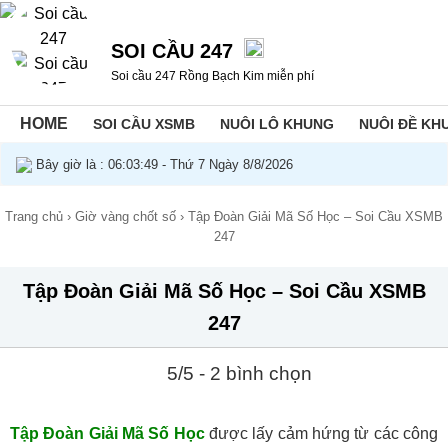
SOI CẦU 247
Soi cầu 247 Rồng Bạch Kim miễn phí
HOME
SOI CẦU XSMB
NUÔI LÔ KHUNG
NUÔI ĐỀ KH
Bây giờ là :
06:03:49 - Thứ 7 Ngày 8/8/2026
Trang chủ
›
Giờ vàng chốt số
›
Tập Đoàn Giải Mã Số Học – Soi Cầu XSMB
247
Tập Đoàn Giải Mã Số Học – Soi Cầu XSMB
247
5/5 - 2 bình chọn
Tập Đoàn Giải Mã Số Học
được lấy cảm hứng từ các công