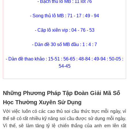
- Bạch thủ lô MB : 11 lót 76
- Song thủ lô MB : 71 - 17 : 49 - 94
- Cặp lô xiên vip : 04 - 76 - 53
- Dàn đề 30 số MB đầu : 1 : 4 : 7
- Dàn đề thao khảo : 15-51 : 56-65 : 48-84 : 49-94 : 50-05 :
54-45
Những Phương Pháp Tập Đoàn Giải Mã Số
Học Thường Xuyên Sử Dụng
Với việc luôn có các cao thủ soi cầu thức trực mỗi ngày, vì
thế sẽ có rất nhiều kỹ năng soi cầu được sử dụng mỗi ngày.
Vì thế, sẽ làm tăng tỷ lệ chiến thắng của anh em lên rất