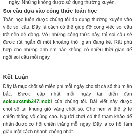
ngày. Những không được sử dụng thường xuyên.
Soi cầu dựa vào công thức toán học
Toán học luôn được chúng tôi áp dụng thường xuyên vào
việc soi cầu. Đây là cách có thể giúp đỡ công việc soi cầu
trở nên dễ dàng. Với những công thức này, thì soi cầu sẽ
được rút ngắn đi một khoảng thời gian đáng kể. Rất phù
hợp cho những anh em nào không có nhiều thời gian để
ngồi soi cầu mỗi ngày.
Kết Luận
Đây là mục chốt số miễn phí mỗi ngày cho tất cả số thủ miền
bắc. Được cập nhật mỗi ngày tại diễn đàn
soicauxsmb247.mobi
của chúng tôi. Bài viết này được
chốt số tại khung giờ vàng chốt số. Cho nên vì thế tỷ lệ
chiến thắng vô cùng cao. Người chơi có thể tham khảo để
nhận được cơ hội chiến thắng mỗi ngày. Đây là cơ hội làm
giàu một cách nhanh chóng nhất.