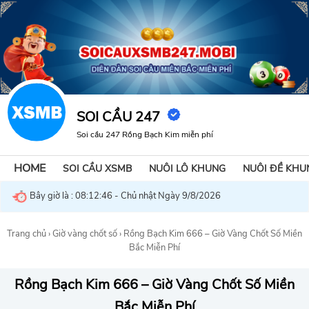
SOI CẦU 247
Soi cầu 247 Rồng Bạch Kim miễn phí
HOME
SOI CẦU XSMB
NUÔI LÔ KHUNG
NUÔI ĐỀ KHU
Bây giờ là :
08:12:47 - Chủ nhật Ngày 9/8/2026
Trang chủ
›
Giờ vàng chốt số
›
Rồng Bạch Kim 666 – Giờ Vàng Chốt Số Miền
Bắc Miễn Phí
Rồng Bạch Kim 666 – Giờ Vàng Chốt Số Miền
Bắc Miễn Phí