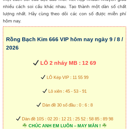
nhiều cách soi cầu khác nhau. Tạo thành một dàn số chất
lượng nhất. Hãy cùng theo dõi các con số được miễn phí
hôm nay.
Rồng Bạch Kim 666 VIP hôm nay ngày 9 / 8 /
2026
LÔ 2 nháy MB : 12 69
LÔ Kép VIP : 11 55 99
Lô xiên : 45 - 53 - 91
Dàn đề 30 số đầu : 0 : 6 : 8
Dàn đề 10S : 02 20 : 12 21 : 25 52 : 58 85 : 89 98
CHÚC ANH EM LUÔN – MAY MẮN !