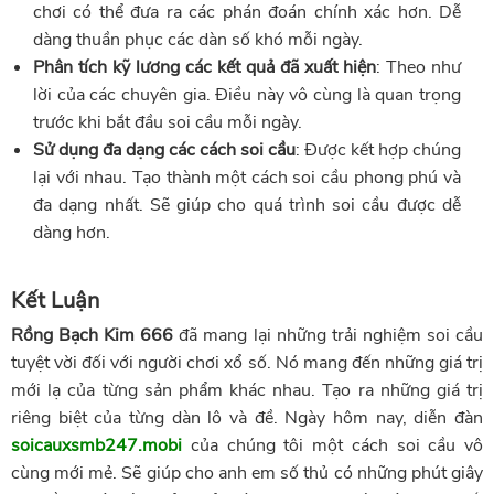
chơi có thể đưa ra các phán đoán chính xác hơn. Dễ
dàng thuần phục các dàn số khó mỗi ngày.
Phân tích kỹ lương các kết quả đã xuất hiện
: Theo như
lời của các chuyên gia. Điều này vô cùng là quan trọng
trước khi bắt đầu soi cầu mỗi ngày.
Sử dụng đa dạng các cách soi cầu
: Được kết hợp chúng
lại với nhau. Tạo thành một cách soi cầu phong phú và
đa dạng nhất. Sẽ giúp cho quá trình soi cầu được dễ
dàng hơn.
Kết Luận
Rồng Bạch Kim 666
đã mang lại những trải nghiệm soi cầu
tuyệt vời đối với người chơi xổ số. Nó mang đến những giá trị
mới lạ của từng sản phẩm khác nhau. Tạo ra những giá trị
riêng biệt của từng dàn lô và đề. Ngày hôm nay, diễn đàn
soicauxsmb247.mobi
của chúng tôi một cách soi cầu vô
cùng mới mẻ. Sẽ giúp cho anh em số thủ có những phút giây