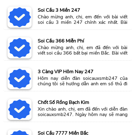
đề chính xác nhất
Soi Cầu 3 Miền 247
Chào mừng anh, chị, em đến với bài viết
soi cầu 3 miền 247 chính xác nhất. Bài
viết được cập nhật tại diễn đàn soi cầu
247 chính xác
Soi Cầu 366 Miễn Phí
Chào mừng anh, chị, em đã đến với bài
viết soi cầu 366 bất bại miền Bắc. Bài viết
này được thực hiện bởi các chuyên gia
chốt số hàng
3 Càng VIP Hôm Nay 247
Hôm nay diễn đàn soicauxsmb247 của
chúng tôi sẽ hướng dẫn anh em số thủ đi
tìm kiếm 3 càng VIP hôm nay. Tất cả đều
sử dụng phương pháp
Chốt Số Rồng Bạch Kim
Xin chào anh, chị, em đã đến với diễn đàn
soicauxsmb247. Ngày hôm nay sẽ mang
đến cho mọi người bài viết chốt số rồng
bạch kim miền bắc miễn
Soi Cầu 7777 Miền Bắc