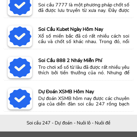
Soi cầu 7777 là một phương pháp chốt số
đã được lưu truyền từ xưa nay. Đây được
xem như là một bảo vật có thể giúp người
chơi nâng
Soi Cầu Kubet Ngày Hôm Nay
Xổ số miền bắc đã có rất nhiều cách soi
cầu và chốt số khác nhau. Trong đó, nổi
lên bằng sự chính xác chính là cách soi
cầu Kubet.
Soi Cầu 888 2 Nháy Miễn Phí
Tro chơi xổ số từ lâu đã được rất nhiều yêu
thích bởi tiền thưởng của nó. Nhưng để
chinh phục được nó thì cần đến rất nhiều
thời gian
Dự Đoán XSMB Hôm Nay
Dự đoán XSMB hôm nay được các chuyên
gia của diễn đàn soi cầu 247 rồng bạch
kim của chúng tôi thực hiện. Bằng những
cách thức bài bản và kỹ
Soi cầu 247 - Dự đoán - Nuôi lô - Nuôi đề